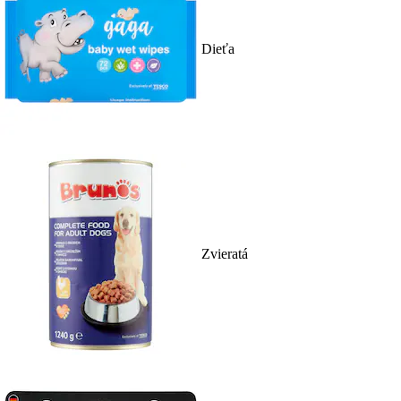
Dieťa
Zvieratá