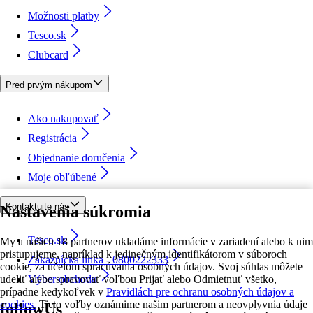
Možnosti platby
Tesco.sk
Clubcard
Pred prvým nákupom
Ako nakupovať
Registrácia
Objednanie doručenia
Moje obľúbené
Kontaktujte nás
Nastavenia súkromia
Tesco.sk
My a našich 18 partnerov ukladáme informácie v zariadení alebo k nim
pristupujeme, napríklad k jedinečným identifikátorom v súboroch
Zákaznícka linka - 0800222333
cookie, za účelom spracúvania osobných údajov. Svoj súhlas môžete
udeliť alebo spravovať voľbou Prijať alebo Odmietnuť všetko,
Výber obchodu
prípadne kedykoľvek v
Pravidlách pre ochranu osobných údajov a
cookies.
Tieto voľby oznámime našim partnerom a neovplyvnia údaje
followUs