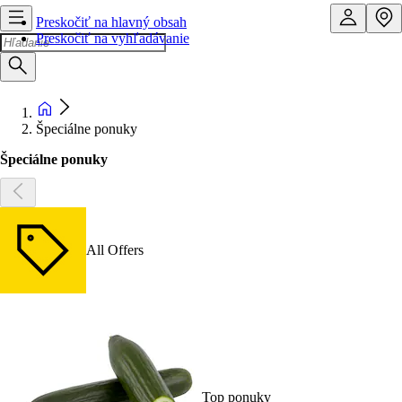
Preskočiť na hlavný obsah
Preskočiť na vyhľadávanie
Špeciálne ponuky
Špeciálne ponuky
All Offers
Top ponuky