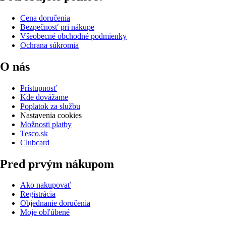
Cena doručenia
Bezpečnosť pri nákupe
Všeobecné obchodné podmienky
Ochrana súkromia
O nás
Prístupnosť
Kde dovážame
Poplatok za službu
Nastavenia cookies
Možnosti platby
Tesco.sk
Clubcard
Pred prvým nákupom
Ako nakupovať
Registrácia
Objednanie doručenia
Moje obľúbené