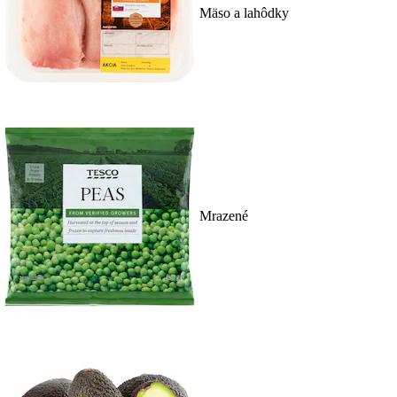
Mäso a lahôdky
Mrazené