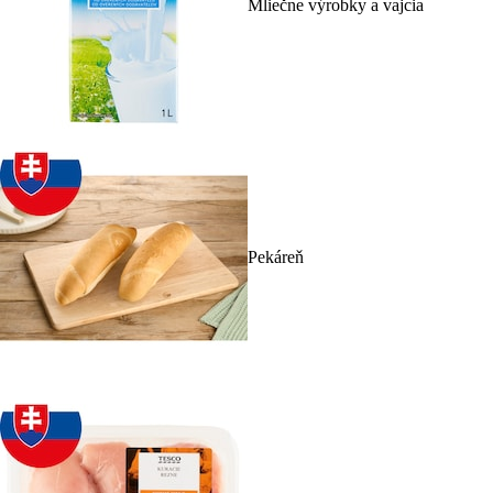
Mliečne výrobky a vajcia
Pekáreň