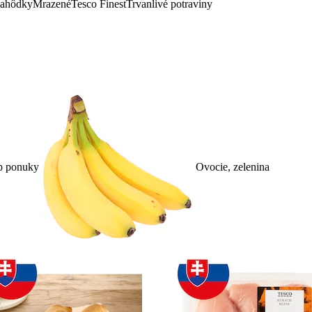
lahôdky
Mrazené
Tesco Finest
Trvanlivé potraviny
p ponuky
Ovocie, zelenina