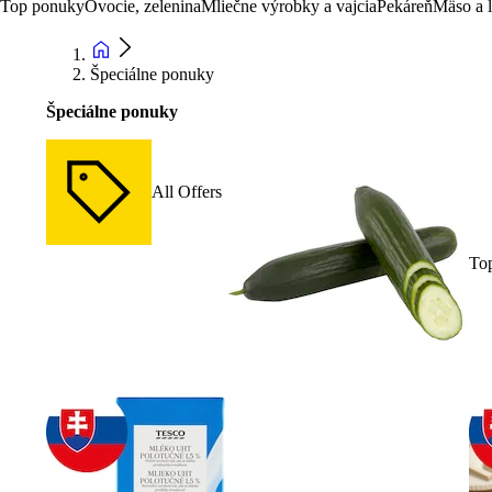
Top ponuky
Ovocie, zelenina
Mliečne výrobky a vajcia
Pekáreň
Mäso a 
Špeciálne ponuky
Špeciálne ponuky
All Offers
To