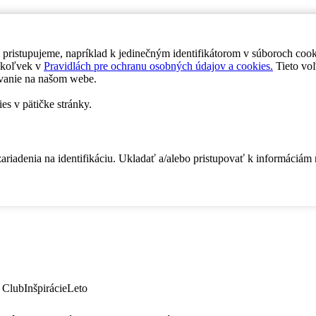
 pristupujeme, napríklad k jedinečným identifikátorom v súboroch coo
dykoľvek v
Pravidlách pre ochranu osobných údajov a cookies.
Tieto voľ
vanie na našom webe.
es v pätičke stránky.
zariadenia na identifikáciu. Ukladať a/alebo pristupovať k informáciám
 Club
Inšpirácie
Leto