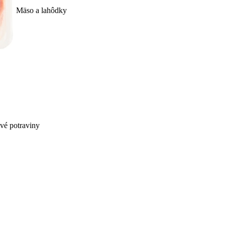
Mäso a lahôdky
ivé potraviny