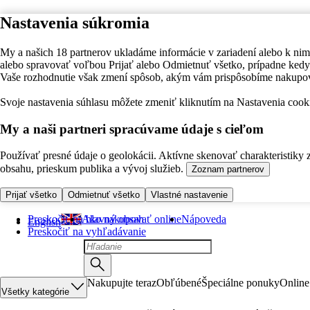
Nastavenia súkromia
My a našich 18 partnerov ukladáme informácie v zariadení alebo k nim
alebo spravovať voľbou Prijať alebo Odmietnuť všetko, prípadne ke
Vaše rozhodnutie však zmení spôsob, akým vám prispôsobíme nakupo
Svoje nastavenia súhlasu môžete zmeniť kliknutím na Nastavenia cooki
My a naši partneri spracúvame údaje s cieľom
Používať presné údaje o geolokácii. Aktívne skenovať charakteristiky 
obsahu, prieskum publika a vývoj služieb.
Zoznam partnerov
Prijať všetko
Odmietnuť všetko
Vlastné nastavenie
Preskočiť na hlavný obsah
Ako nakupovať online
Nápoveda
English
Preskočiť na vyhľadávanie
Nakupujte teraz
Obľúbené
Špeciálne ponuky
Online
Všetky kategórie