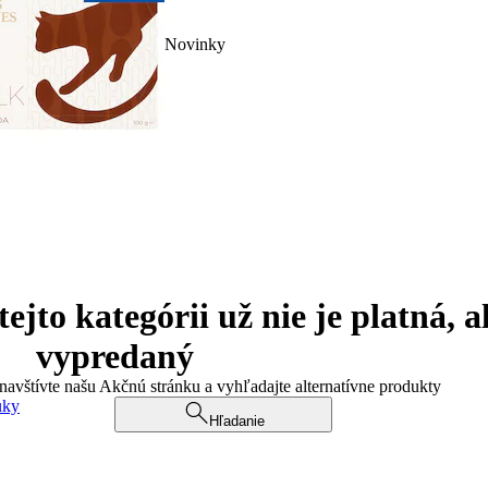
Novinky
jto kategórii už nie je platná, a
vypredaný
 navštívte našu Akčnú stránku a vyhľadajte alternatívne produkty
uky
Hľadanie