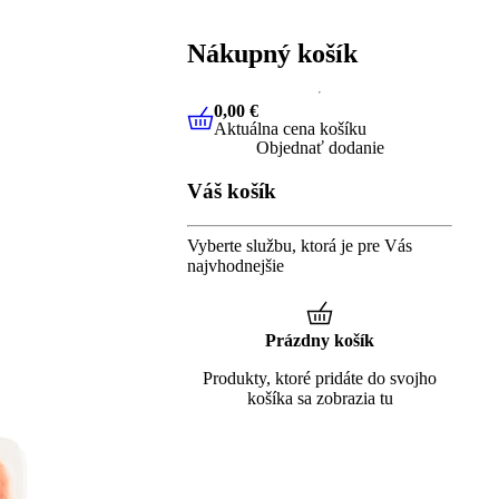
Nákupný košík
0,00 €
Aktuálna cena košíku
0,00 €
Aktuálna cena košíku
Objednať dodanie
Váš košík
Vyberte službu, ktorá je pre Vás
najvhodnejšie
Prázdny košík
Produkty, ktoré pridáte do svojho
košíka sa zobrazia tu