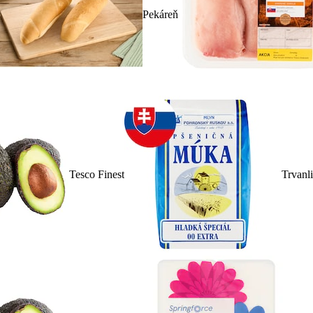
Pekáreň
Tesco Finest
Trvanl