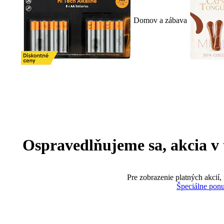
Domov a zábava
Ospravedlňujeme sa, akcia v te
Pre zobrazenie platných akcií,
Špeciálne pon