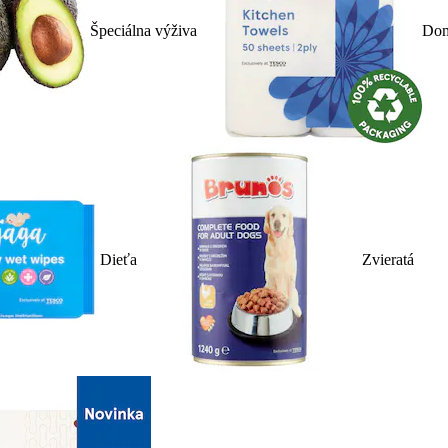
Špeciálna výživa
Dom
Dieťa
Zvieratá