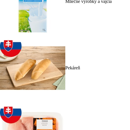
Mliečne výrobky a vajcia
Pekáreň