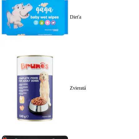
Dieťa
Zvieratá