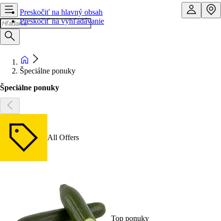
Preskočiť na hlavný obsah
Preskočiť na vyhľadávanie
Špeciálne ponuky
Špeciálne ponuky
All Offers
Top ponuky