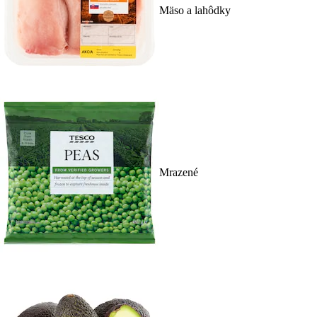
Mäso a lahôdky
Mrazené