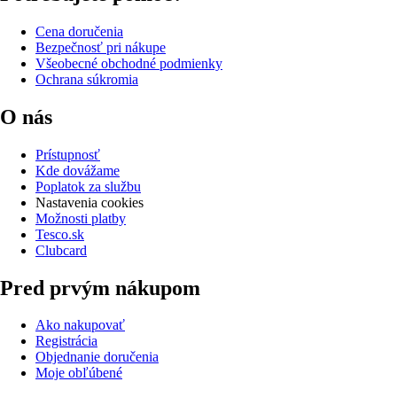
Cena doručenia
Bezpečnosť pri nákupe
Všeobecné obchodné podmienky
Ochrana súkromia
O nás
Prístupnosť
Kde dovážame
Poplatok za službu
Nastavenia cookies
Možnosti platby
Tesco.sk
Clubcard
Pred prvým nákupom
Ako nakupovať
Registrácia
Objednanie doručenia
Moje obľúbené