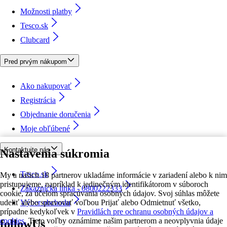
Možnosti platby
Tesco.sk
Clubcard
Pred prvým nákupom
Ako nakupovať
Registrácia
Objednanie doručenia
Moje obľúbené
Kontaktujte nás
Nastavenia súkromia
Tesco.sk
My a našich 18 partnerov ukladáme informácie v zariadení alebo k nim
pristupujeme, napríklad k jedinečným identifikátorom v súboroch
Zákaznícka linka - 0800222333
cookie, za účelom spracúvania osobných údajov. Svoj súhlas môžete
udeliť alebo spravovať voľbou Prijať alebo Odmietnuť všetko,
Výber obchodu
prípadne kedykoľvek v
Pravidlách pre ochranu osobných údajov a
cookies.
Tieto voľby oznámime našim partnerom a neovplyvnia údaje
followUs