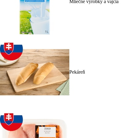
Mliečne výrobky a vajcia
Pekáreň