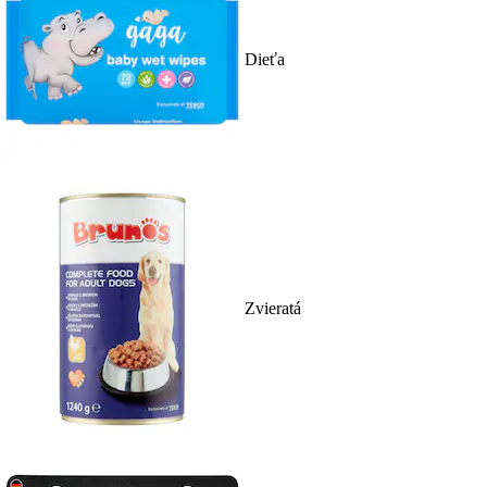
Dieťa
Zvieratá