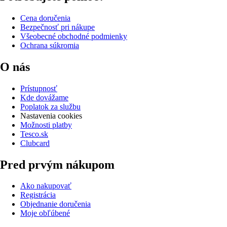
Cena doručenia
Bezpečnosť pri nákupe
Všeobecné obchodné podmienky
Ochrana súkromia
O nás
Prístupnosť
Kde dovážame
Poplatok za službu
Nastavenia cookies
Možnosti platby
Tesco.sk
Clubcard
Pred prvým nákupom
Ako nakupovať
Registrácia
Objednanie doručenia
Moje obľúbené