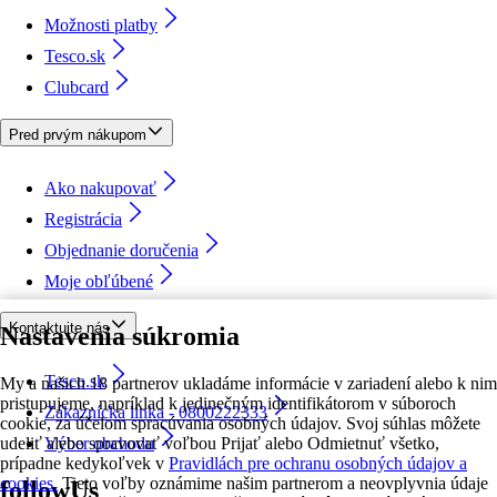
Možnosti platby
Tesco.sk
Clubcard
Pred prvým nákupom
Ako nakupovať
Registrácia
Objednanie doručenia
Moje obľúbené
Kontaktujte nás
Nastavenia súkromia
Tesco.sk
My a našich 18 partnerov ukladáme informácie v zariadení alebo k nim
pristupujeme, napríklad k jedinečným identifikátorom v súboroch
Zákaznícka linka - 0800222333
cookie, za účelom spracúvania osobných údajov. Svoj súhlas môžete
udeliť alebo spravovať voľbou Prijať alebo Odmietnuť všetko,
Výber obchodu
prípadne kedykoľvek v
Pravidlách pre ochranu osobných údajov a
cookies.
Tieto voľby oznámime našim partnerom a neovplyvnia údaje
followUs