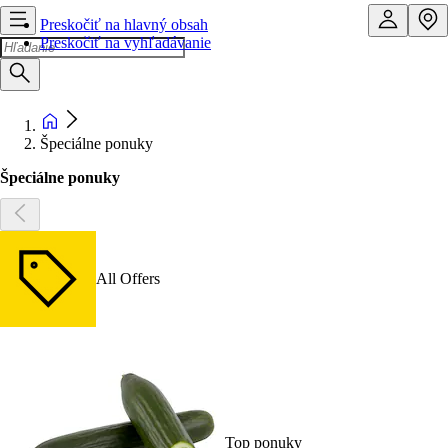
Preskočiť na hlavný obsah
Preskočiť na vyhľadávanie
Špeciálne ponuky
Špeciálne ponuky
All Offers
Top ponuky