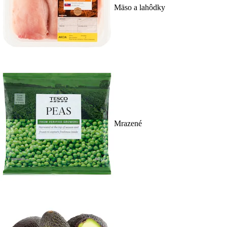
Mäso a lahôdky
Mrazené