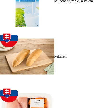
Mliečne výrobky a vajcia
Pekáreň