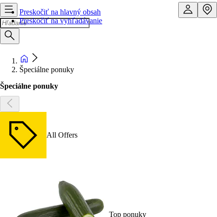
Preskočiť na hlavný obsah
Preskočiť na vyhľadávanie
Špeciálne ponuky
Špeciálne ponuky
All Offers
Top ponuky