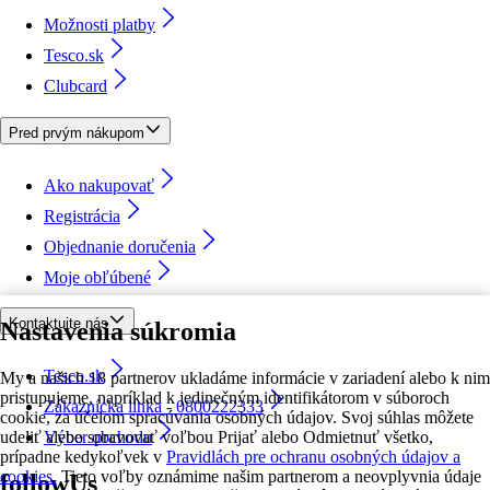
Možnosti platby
Tesco.sk
Clubcard
Pred prvým nákupom
Ako nakupovať
Registrácia
Objednanie doručenia
Moje obľúbené
Kontaktujte nás
Nastavenia súkromia
Tesco.sk
My a našich 18 partnerov ukladáme informácie v zariadení alebo k nim
pristupujeme, napríklad k jedinečným identifikátorom v súboroch
Zákaznícka linka - 0800222333
cookie, za účelom spracúvania osobných údajov. Svoj súhlas môžete
udeliť alebo spravovať voľbou Prijať alebo Odmietnuť všetko,
Výber obchodu
prípadne kedykoľvek v
Pravidlách pre ochranu osobných údajov a
cookies.
Tieto voľby oznámime našim partnerom a neovplyvnia údaje
followUs