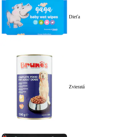
Dieťa
Zvieratá