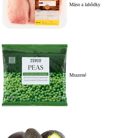
Mäso a lahôdky
Mrazené