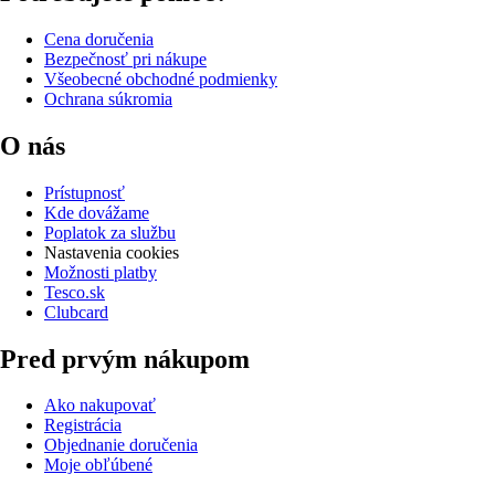
Cena doručenia
Bezpečnosť pri nákupe
Všeobecné obchodné podmienky
Ochrana súkromia
O nás
Prístupnosť
Kde dovážame
Poplatok za službu
Nastavenia cookies
Možnosti platby
Tesco.sk
Clubcard
Pred prvým nákupom
Ako nakupovať
Registrácia
Objednanie doručenia
Moje obľúbené