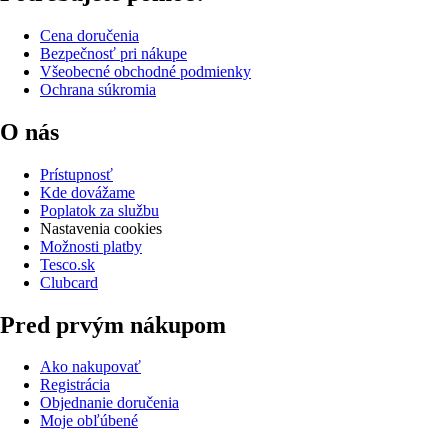
Cena doručenia
Bezpečnosť pri nákupe
Všeobecné obchodné podmienky
Ochrana súkromia
O nás
Prístupnosť
Kde dovážame
Poplatok za službu
Nastavenia cookies
Možnosti platby
Tesco.sk
Clubcard
Pred prvým nákupom
Ako nakupovať
Registrácia
Objednanie doručenia
Moje obľúbené