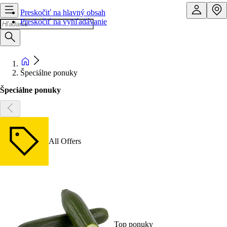
Preskočiť na hlavný obsah
Preskočiť na vyhľadávanie
Špeciálne ponuky
Špeciálne ponuky
All Offers
Top ponuky