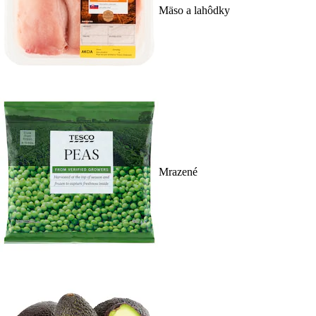
Mäso a lahôdky
Mrazené