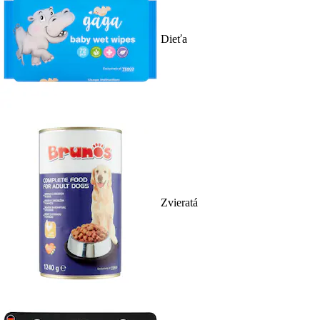
Dieťa
Zvieratá