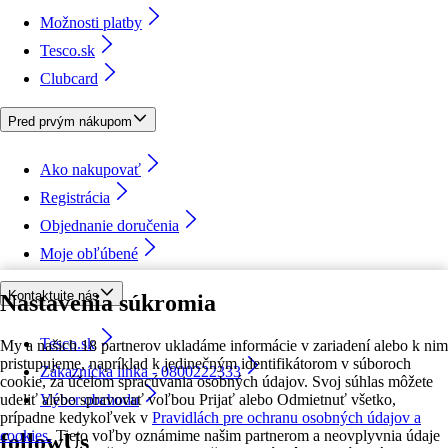
Možnosti platby
Tesco.sk
Clubcard
Pred prvým nákupom
Ako nakupovať
Registrácia
Objednanie doručenia
Moje obľúbené
Kontaktujte nás
Nastavenia súkromia
Tesco.sk
My a našich 18 partnerov ukladáme informácie v zariadení alebo k nim
pristupujeme, napríklad k jedinečným identifikátorom v súboroch
Zákaznícka linka - 0800222333
cookie, za účelom spracúvania osobných údajov. Svoj súhlas môžete
udeliť alebo spravovať voľbou Prijať alebo Odmietnuť všetko,
Výber obchodu
prípadne kedykoľvek v
Pravidlách pre ochranu osobných údajov a
cookies.
Tieto voľby oznámime našim partnerom a neovplyvnia údaje
followUs