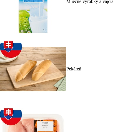
Mliečne výrobky a vajcia
Pekáreň