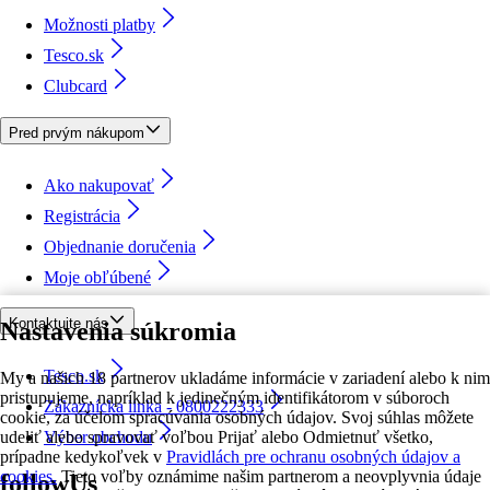
Možnosti platby
Tesco.sk
Clubcard
Pred prvým nákupom
Ako nakupovať
Registrácia
Objednanie doručenia
Moje obľúbené
Kontaktujte nás
Nastavenia súkromia
Tesco.sk
My a našich 18 partnerov ukladáme informácie v zariadení alebo k nim
pristupujeme, napríklad k jedinečným identifikátorom v súboroch
Zákaznícka linka - 0800222333
cookie, za účelom spracúvania osobných údajov. Svoj súhlas môžete
udeliť alebo spravovať voľbou Prijať alebo Odmietnuť všetko,
Výber obchodu
prípadne kedykoľvek v
Pravidlách pre ochranu osobných údajov a
cookies.
Tieto voľby oznámime našim partnerom a neovplyvnia údaje
followUs