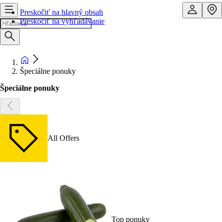
Preskočiť na hlavný obsah
Preskočiť na vyhľadávanie
Špeciálne ponuky
Špeciálne ponuky
All Offers
Top ponuky