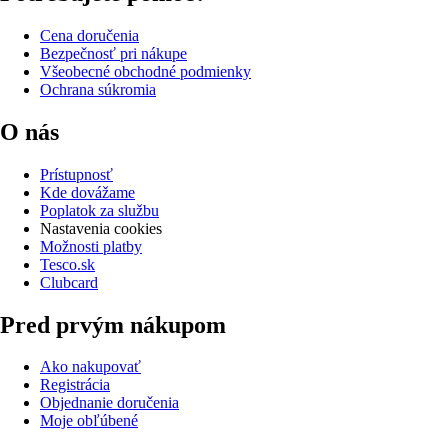
Cena doručenia
Bezpečnosť pri nákupe
Všeobecné obchodné podmienky
Ochrana súkromia
O nás
Prístupnosť
Kde dovážame
Poplatok za službu
Nastavenia cookies
Možnosti platby
Tesco.sk
Clubcard
Pred prvým nákupom
Ako nakupovať
Registrácia
Objednanie doručenia
Moje obľúbené