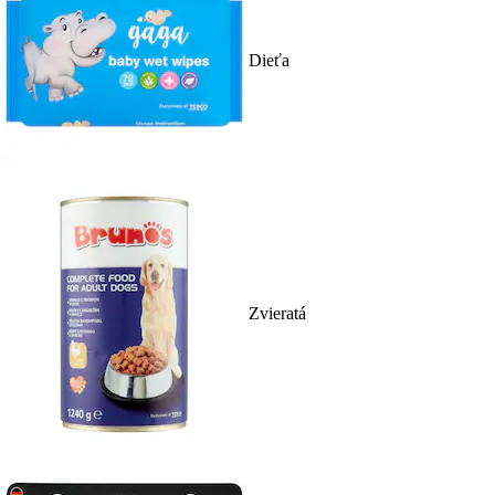
Dieťa
Zvieratá