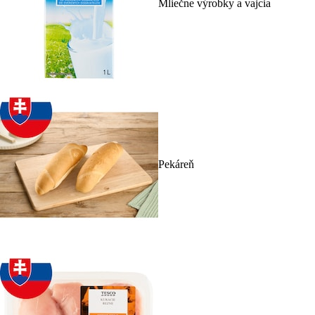
Mliečne výrobky a vajcia
Pekáreň