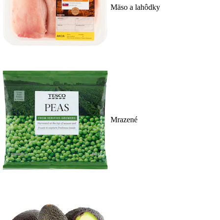
Mäso a lahôdky
Mrazené