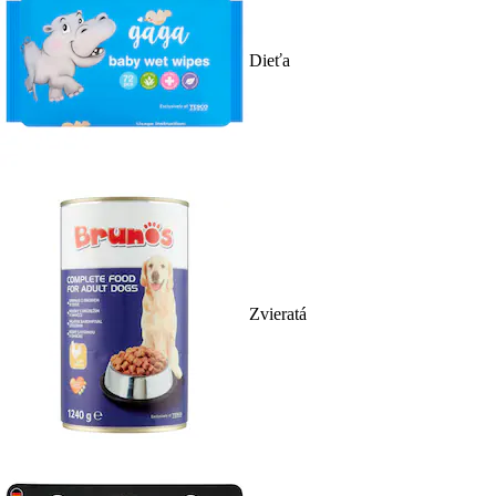
Dieťa
Zvieratá