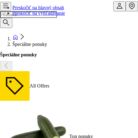
Preskočiť na hlavný obsah
Preskočiť na vyhľadávanie
Špeciálne ponuky
Špeciálne ponuky
All Offers
Top ponuky