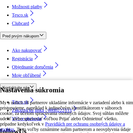
Možnosti platby
Tesco.sk
Clubcard
Pred prvým nákupom
Ako nakupovať
Registrácia
Objednanie doručenia
Moje obľúbené
Kontaktujte nás
Nastavenia súkromia
Tesco.sk
My a našich 18 partnerov ukladáme informácie v zariadení alebo k nim
pristupujeme, napríklad k jedinečným identifikátorom v súboroch
Zákaznícka linka - 0800222333
cookie, za účelom spracúvania osobných údajov. Svoj súhlas môžete
udeliť alebo spravovať voľbou Prijať alebo Odmietnuť všetko,
Výber obchodu
prípadne kedykoľvek v
Pravidlách pre ochranu osobných údajov a
cookies.
Tieto voľby oznámime našim partnerom a neovplyvnia údaje
followUs