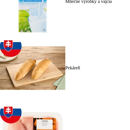
Mliečne výrobky a vajcia
Pekáreň