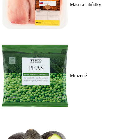
Mäso a lahôdky
Mrazené