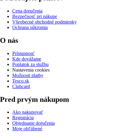
Cena doručenia
Bezpečnosť pri nákupe
Všeobecné obchodné podmienky
Ochrana súkromia
O nás
Prístupnosť
Kde dovážame
Poplatok za službu
Nastavenia cookies
Možnosti platby
Tesco.sk
Clubcard
Pred prvým nákupom
Ako nakupovať
Registrácia
Objednanie doručenia
Moje obľúbené