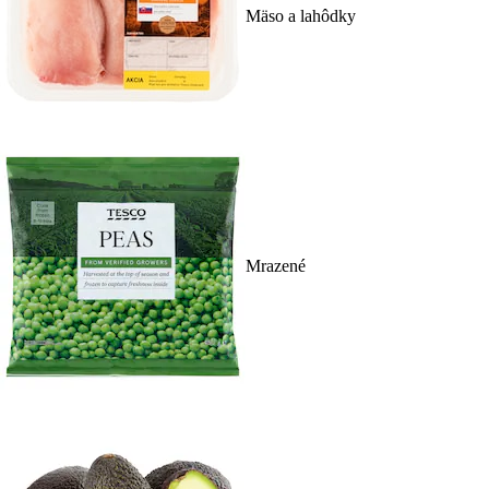
Mäso a lahôdky
Mrazené