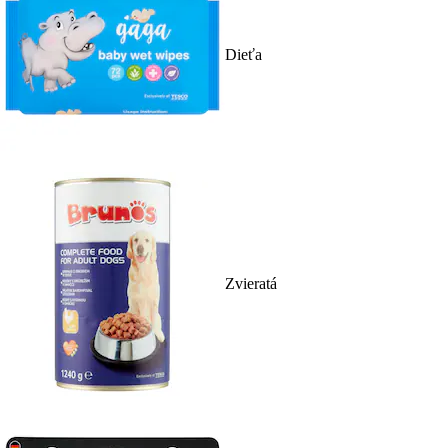
Dieťa
Zvieratá