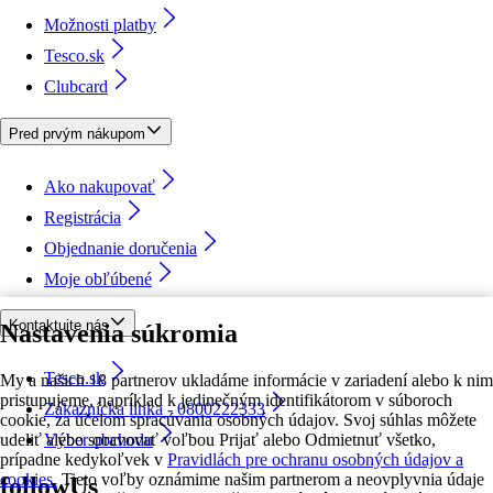
Možnosti platby
Tesco.sk
Clubcard
Pred prvým nákupom
Ako nakupovať
Registrácia
Objednanie doručenia
Moje obľúbené
Kontaktujte nás
Nastavenia súkromia
Tesco.sk
My a našich 18 partnerov ukladáme informácie v zariadení alebo k nim
pristupujeme, napríklad k jedinečným identifikátorom v súboroch
Zákaznícka linka - 0800222333
cookie, za účelom spracúvania osobných údajov. Svoj súhlas môžete
udeliť alebo spravovať voľbou Prijať alebo Odmietnuť všetko,
Výber obchodu
prípadne kedykoľvek v
Pravidlách pre ochranu osobných údajov a
cookies.
Tieto voľby oznámime našim partnerom a neovplyvnia údaje
followUs