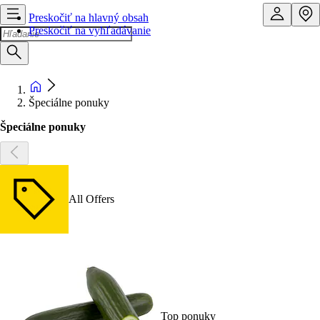
Preskočiť na hlavný obsah
Preskočiť na vyhľadávanie
Špeciálne ponuky
Špeciálne ponuky
All Offers
Top ponuky