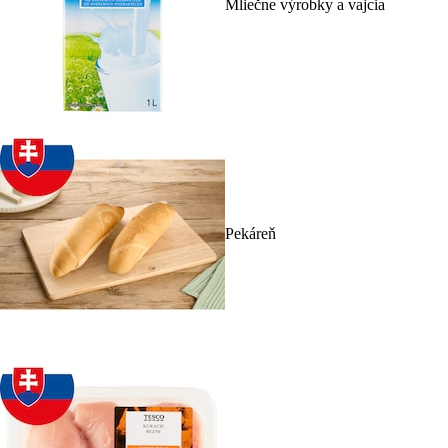
Mliečne výrobky a vajcia
Pekáreň