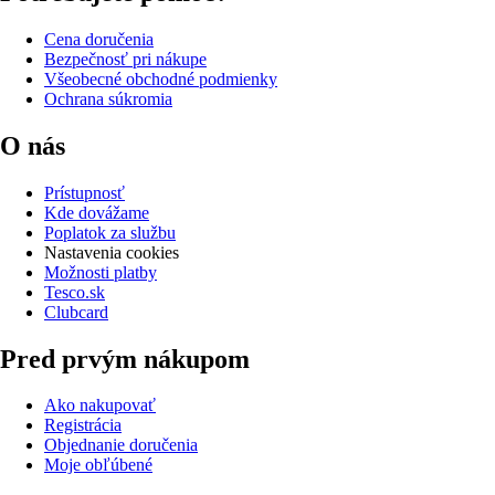
Cena doručenia
Bezpečnosť pri nákupe
Všeobecné obchodné podmienky
Ochrana súkromia
O nás
Prístupnosť
Kde dovážame
Poplatok za službu
Nastavenia cookies
Možnosti platby
Tesco.sk
Clubcard
Pred prvým nákupom
Ako nakupovať
Registrácia
Objednanie doručenia
Moje obľúbené