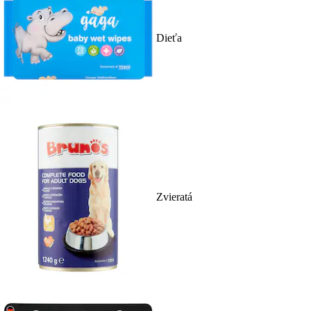
Dieťa
Zvieratá