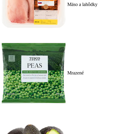
Mäso a lahôdky
Mrazené