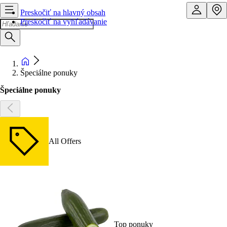
Preskočiť na hlavný obsah
Preskočiť na vyhľadávanie
Špeciálne ponuky
Špeciálne ponuky
All Offers
Top ponuky