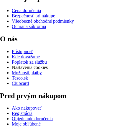
Cena doručenia
Bezpečnosť pri nákupe
Všeobecné obchodné podmienky
Ochrana súkromia
O nás
Prístupnosť
Kde dovážame
Poplatok za službu
Nastavenia cookies
Možnosti platby
Tesco.sk
Clubcard
Pred prvým nákupom
Ako nakupovať
Registrácia
Objednanie doručenia
Moje obľúbené