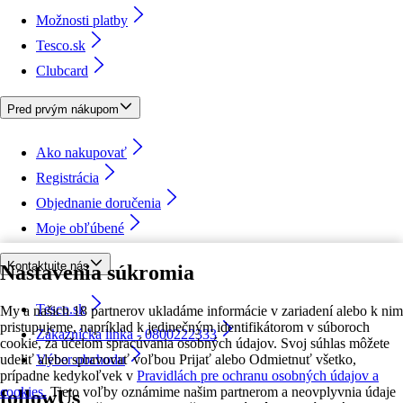
Možnosti platby
Tesco.sk
Clubcard
Pred prvým nákupom
Ako nakupovať
Registrácia
Objednanie doručenia
Moje obľúbené
Kontaktujte nás
Nastavenia súkromia
Tesco.sk
My a našich 18 partnerov ukladáme informácie v zariadení alebo k nim
pristupujeme, napríklad k jedinečným identifikátorom v súboroch
Zákaznícka linka - 0800222333
cookie, za účelom spracúvania osobných údajov. Svoj súhlas môžete
udeliť alebo spravovať voľbou Prijať alebo Odmietnuť všetko,
Výber obchodu
prípadne kedykoľvek v
Pravidlách pre ochranu osobných údajov a
cookies.
Tieto voľby oznámime našim partnerom a neovplyvnia údaje
followUs