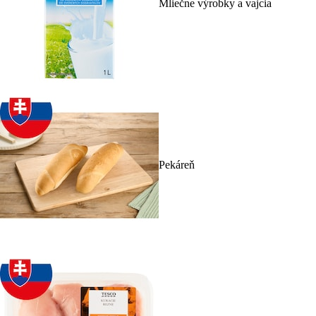
Mliečne výrobky a vajcia
Pekáreň