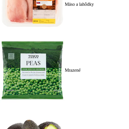
Mäso a lahôdky
Mrazené