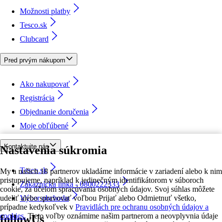
Možnosti platby
Tesco.sk
Clubcard
Pred prvým nákupom
Ako nakupovať
Registrácia
Objednanie doručenia
Moje obľúbené
Kontaktujte nás
Nastavenia súkromia
Tesco.sk
My a našich 18 partnerov ukladáme informácie v zariadení alebo k nim
pristupujeme, napríklad k jedinečným identifikátorom v súboroch
Zákaznícka linka - 0800222333
cookie, za účelom spracúvania osobných údajov. Svoj súhlas môžete
udeliť alebo spravovať voľbou Prijať alebo Odmietnuť všetko,
Výber obchodu
prípadne kedykoľvek v
Pravidlách pre ochranu osobných údajov a
cookies.
Tieto voľby oznámime našim partnerom a neovplyvnia údaje
followUs