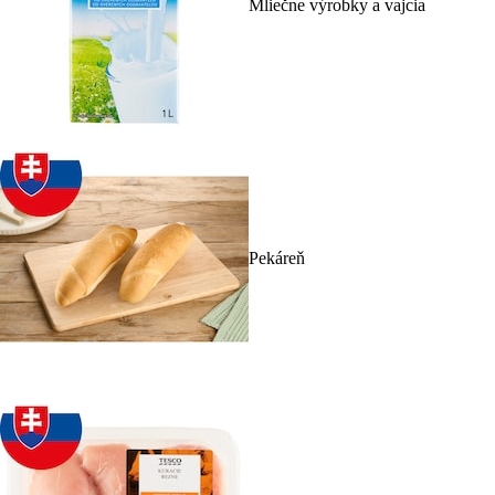
Mliečne výrobky a vajcia
Pekáreň