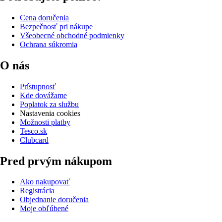
Cena doručenia
Bezpečnosť pri nákupe
Všeobecné obchodné podmienky
Ochrana súkromia
O nás
Prístupnosť
Kde dovážame
Poplatok za službu
Nastavenia cookies
Možnosti platby
Tesco.sk
Clubcard
Pred prvým nákupom
Ako nakupovať
Registrácia
Objednanie doručenia
Moje obľúbené