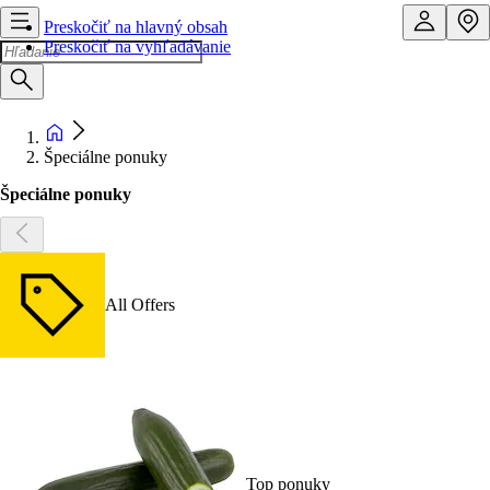
Preskočiť na hlavný obsah
Preskočiť na vyhľadávanie
Špeciálne ponuky
Špeciálne ponuky
All Offers
Top ponuky