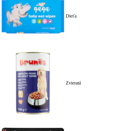
Dieťa
Zvieratá