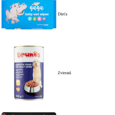
Dieťa
Zvieratá