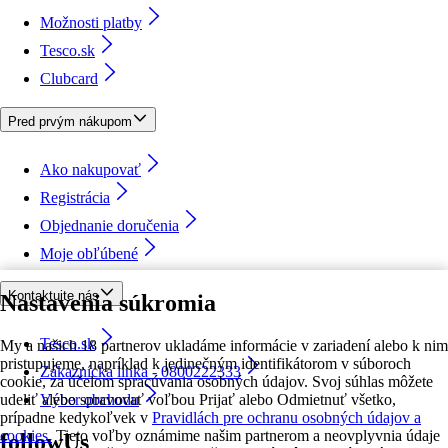
Možnosti platby
Tesco.sk
Clubcard
Pred prvým nákupom
Ako nakupovať
Registrácia
Objednanie doručenia
Moje obľúbené
Kontaktujte nás
Nastavenia súkromia
Tesco.sk
My a našich 18 partnerov ukladáme informácie v zariadení alebo k nim
pristupujeme, napríklad k jedinečným identifikátorom v súboroch
Zákaznícka linka - 0800222333
cookie, za účelom spracúvania osobných údajov. Svoj súhlas môžete
udeliť alebo spravovať voľbou Prijať alebo Odmietnuť všetko,
Výber obchodu
prípadne kedykoľvek v
Pravidlách pre ochranu osobných údajov a
cookies.
Tieto voľby oznámime našim partnerom a neovplyvnia údaje
followUs