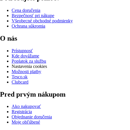
Cena doručenia
Bezpečnosť pri nákupe
Všeobecné obchodné podmienky
Ochrana súkromia
O nás
Prístupnosť
Kde dovážame
Poplatok za službu
Nastavenia cookies
Možnosti platby
Tesco.sk
Clubcard
Pred prvým nákupom
Ako nakupovať
Registrácia
Objednanie doručenia
Moje obľúbené