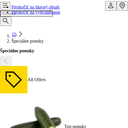
Preskočiť na hlavný obsah
Preskočiť na vyhľadávanie
Špeciálne ponuky
Špeciálne ponuky
All Offers
Top ponuky