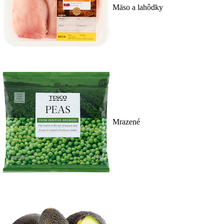
Mäso a lahôdky
Mrazené