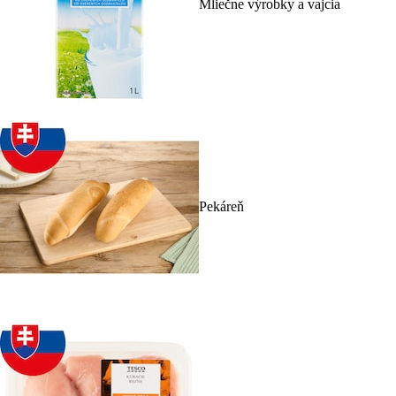
Mliečne výrobky a vajcia
Pekáreň