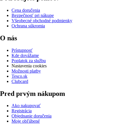
Cena doručenia
Bezpečnosť pri nákupe
Všeobecné obchodné podmienky
Ochrana súkromia
O nás
Prístupnosť
Kde dovážame
Poplatok za službu
Nastavenia cookies
Možnosti platby
Tesco.sk
Clubcard
Pred prvým nákupom
Ako nakupovať
Registrácia
Objednanie doručenia
Moje obľúbené