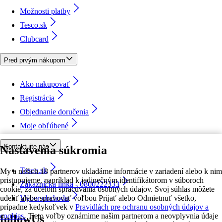
Možnosti platby
Tesco.sk
Clubcard
Pred prvým nákupom
Ako nakupovať
Registrácia
Objednanie doručenia
Moje obľúbené
Kontaktujte nás
Nastavenia súkromia
Tesco.sk
My a našich 18 partnerov ukladáme informácie v zariadení alebo k nim
pristupujeme, napríklad k jedinečným identifikátorom v súboroch
Zákaznícka linka - 0800222333
cookie, za účelom spracúvania osobných údajov. Svoj súhlas môžete
udeliť alebo spravovať voľbou Prijať alebo Odmietnuť všetko,
Výber obchodu
prípadne kedykoľvek v
Pravidlách pre ochranu osobných údajov a
cookies.
Tieto voľby oznámime našim partnerom a neovplyvnia údaje
followUs