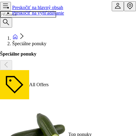
Preskočiť na hlavný obsah
Preskočiť na vyhľadávanie
Špeciálne ponuky
Špeciálne ponuky
All Offers
Top ponuky