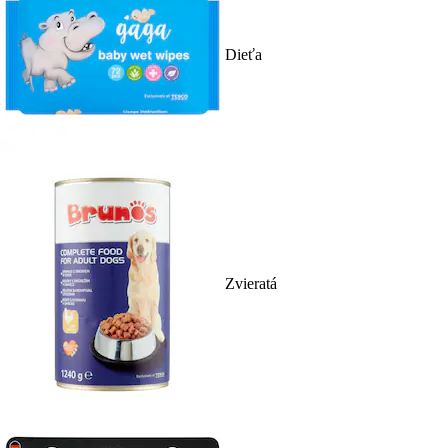
Dieťa
Zvieratá