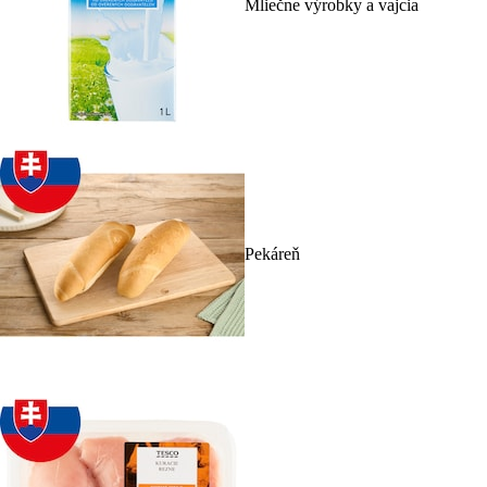
Mliečne výrobky a vajcia
Pekáreň