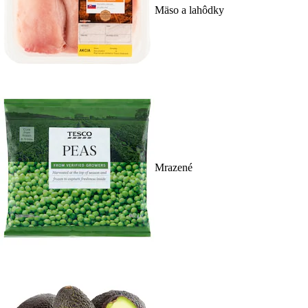
Mäso a lahôdky
Mrazené