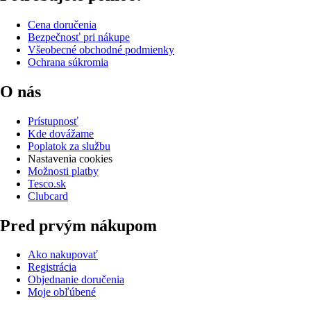
Cena doručenia
Bezpečnosť pri nákupe
Všeobecné obchodné podmienky
Ochrana súkromia
O nás
Prístupnosť
Kde dovážame
Poplatok za službu
Nastavenia cookies
Možnosti platby
Tesco.sk
Clubcard
Pred prvým nákupom
Ako nakupovať
Registrácia
Objednanie doručenia
Moje obľúbené