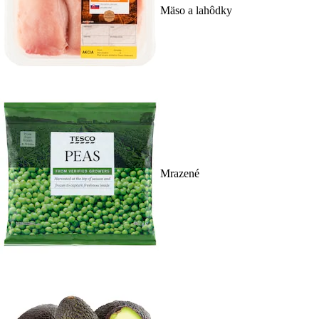
Mäso a lahôdky
Mrazené