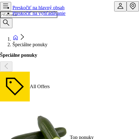
Preskočiť na hlavný obsah
Preskočiť na vyhľadávanie
Špeciálne ponuky
Špeciálne ponuky
All Offers
Top ponuky