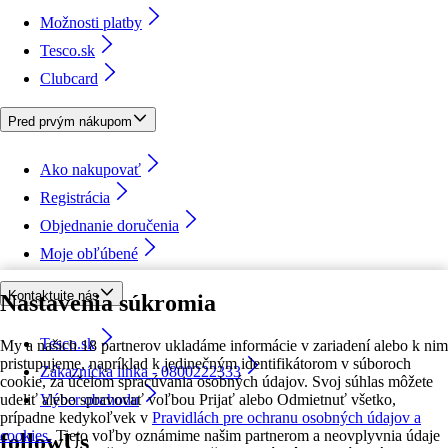
Možnosti platby
Tesco.sk
Clubcard
Pred prvým nákupom
Ako nakupovať
Registrácia
Objednanie doručenia
Moje obľúbené
Kontaktujte nás
Nastavenia súkromia
Tesco.sk
My a našich 18 partnerov ukladáme informácie v zariadení alebo k nim
pristupujeme, napríklad k jedinečným identifikátorom v súboroch
Zákaznícka linka - 0800222333
cookie, za účelom spracúvania osobných údajov. Svoj súhlas môžete
udeliť alebo spravovať voľbou Prijať alebo Odmietnuť všetko,
Výber obchodu
prípadne kedykoľvek v
Pravidlách pre ochranu osobných údajov a
cookies.
Tieto voľby oznámime našim partnerom a neovplyvnia údaje
followUs