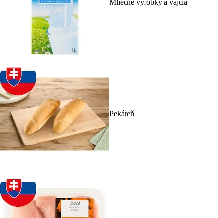
Mliečne výrobky a vajcia
Pekáreň