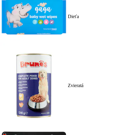
Dieťa
Zvieratá