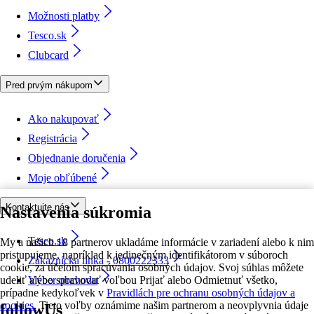
Možnosti platby
Tesco.sk
Clubcard
Pred prvým nákupom
Ako nakupovať
Registrácia
Objednanie doručenia
Moje obľúbené
Kontaktujte nás
Nastavenia súkromia
Tesco.sk
My a našich 18 partnerov ukladáme informácie v zariadení alebo k nim
pristupujeme, napríklad k jedinečným identifikátorom v súboroch
Zákaznícka linka - 0800222333
cookie, za účelom spracúvania osobných údajov. Svoj súhlas môžete
udeliť alebo spravovať voľbou Prijať alebo Odmietnuť všetko,
Výber obchodu
prípadne kedykoľvek v
Pravidlách pre ochranu osobných údajov a
cookies.
Tieto voľby oznámime našim partnerom a neovplyvnia údaje
followUs