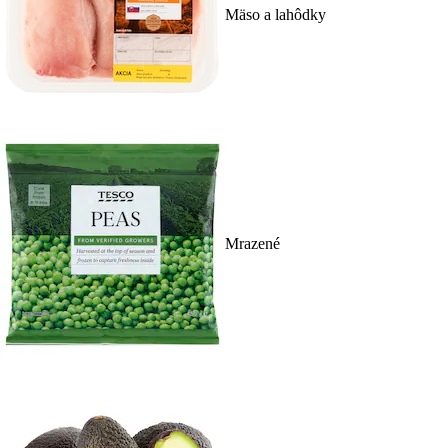
Mäso a lahôdky
Mrazené