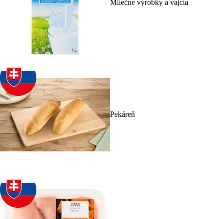
Mliečne výrobky a vajcia
Pekáreň