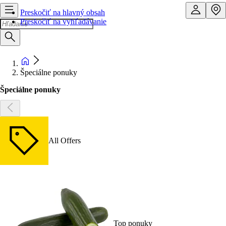
Preskočiť na hlavný obsah
Preskočiť na vyhľadávanie
Špeciálne ponuky
Špeciálne ponuky
All Offers
Top ponuky