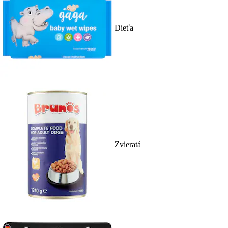
Dieťa
Zvieratá