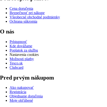
Cena doručenia
Bezpečnosť pri nákupe
Všeobecné obchodné podmienky
Ochrana súkromia
O nás
Prístupnosť
Kde dovážame
Poplatok za službu
Nastavenia cookies
Možnosti platby
Tesco.sk
Clubcard
Pred prvým nákupom
Ako nakupovať
Registrácia
Objednanie doručenia
Moje obľúbené