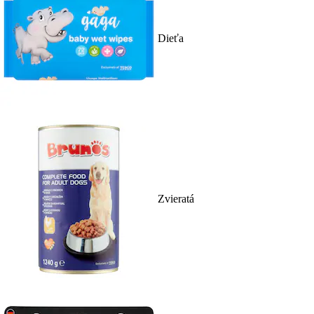
Dieťa
Zvieratá