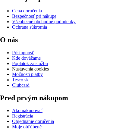
Cena doručenia
Bezpečnosť pri nákupe
Všeobecné obchodné podmienky
Ochrana súkromia
O nás
Prístupnosť
Kde dovážame
Poplatok za službu
Nastavenia cookies
Možnosti platby
Tesco.sk
Clubcard
Pred prvým nákupom
Ako nakupovať
Registrácia
Objednanie doručenia
Moje obľúbené