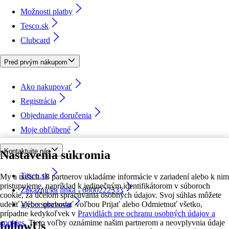
Možnosti platby
Tesco.sk
Clubcard
Pred prvým nákupom
Ako nakupovať
Registrácia
Objednanie doručenia
Moje obľúbené
Kontaktujte nás
Nastavenia súkromia
Tesco.sk
My a našich 18 partnerov ukladáme informácie v zariadení alebo k nim
pristupujeme, napríklad k jedinečným identifikátorom v súboroch
Zákaznícka linka - 0800222333
cookie, za účelom spracúvania osobných údajov. Svoj súhlas môžete
udeliť alebo spravovať voľbou Prijať alebo Odmietnuť všetko,
Výber obchodu
prípadne kedykoľvek v
Pravidlách pre ochranu osobných údajov a
cookies.
Tieto voľby oznámime našim partnerom a neovplyvnia údaje
followUs