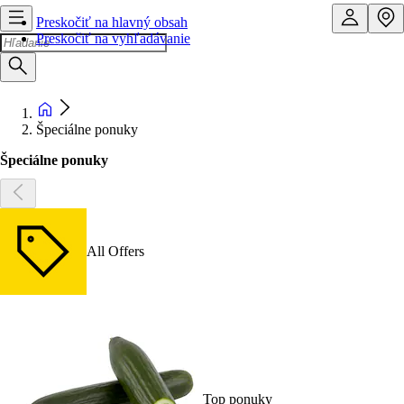
Preskočiť na hlavný obsah
Preskočiť na vyhľadávanie
Špeciálne ponuky
Špeciálne ponuky
All Offers
Top ponuky