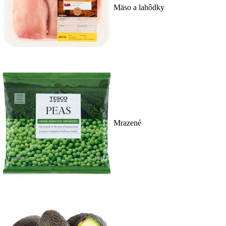
Mäso a lahôdky
Mrazené