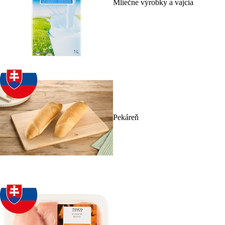
Mliečne výrobky a vajcia
Pekáreň