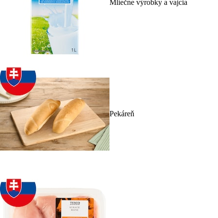
Mliečne výrobky a vajcia
Pekáreň