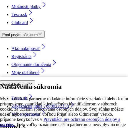
Možnosti platby
Tesco.sk
Clubcard
Pred prvým nákupom
Ako nakupovať
Registrácia
Objednanie doručenia
Moje obľúbené
Kontaktujte nás
Nastavenia súkromia
Tesco.sk
My a našich 18 partnerov ukladáme informácie v zariadení alebo k nim
pristupujeme, napríklad k jedinečným identifikátorom v súboroch
Zákaznícka linka - 0800222333
cookie, za účelom spracúvania osobných údajov. Svoj súhlas môžete
udeliť alebo spravovať voľbou Prijať alebo Odmietnuť všetko,
Výber obchodu
prípadne kedykoľvek v
Pravidlách pre ochranu osobných údajov a
cookies.
Tieto voľby oznámime našim partnerom a neovplyvnia údaje
followUs