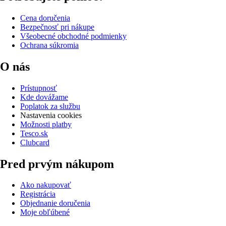
Cena doručenia
Bezpečnosť pri nákupe
Všeobecné obchodné podmienky
Ochrana súkromia
O nás
Prístupnosť
Kde dovážame
Poplatok za službu
Nastavenia cookies
Možnosti platby
Tesco.sk
Clubcard
Pred prvým nákupom
Ako nakupovať
Registrácia
Objednanie doručenia
Moje obľúbené