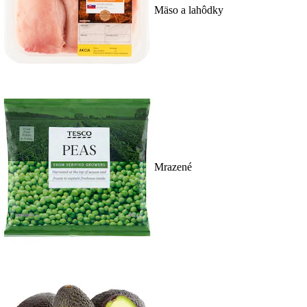
Mäso a lahôdky
Mrazené