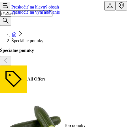
Preskočiť na hlavný obsah
Preskočiť na vyhľadávanie
Špeciálne ponuky
Špeciálne ponuky
All Offers
Top ponuky