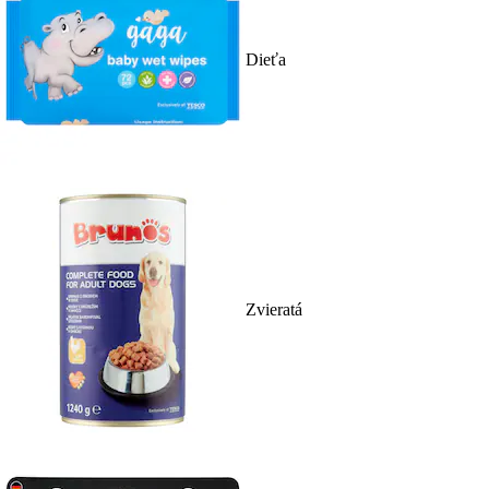
Dieťa
Zvieratá