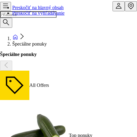
Preskočiť na hlavný obsah
Preskočiť na vyhľadávanie
Špeciálne ponuky
Špeciálne ponuky
All Offers
Top ponuky