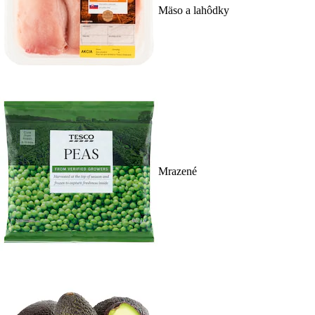
Mäso a lahôdky
Mrazené