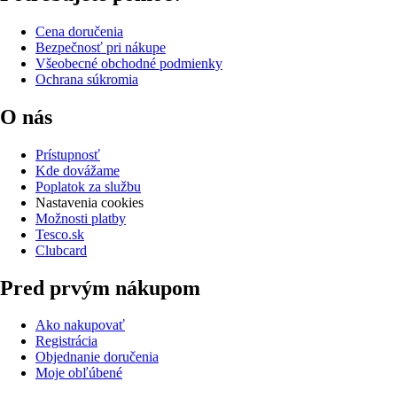
Cena doručenia
Bezpečnosť pri nákupe
Všeobecné obchodné podmienky
Ochrana súkromia
O nás
Prístupnosť
Kde dovážame
Poplatok za službu
Nastavenia cookies
Možnosti platby
Tesco.sk
Clubcard
Pred prvým nákupom
Ako nakupovať
Registrácia
Objednanie doručenia
Moje obľúbené