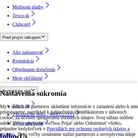
Možnosti platby
Tesco.sk
Clubcard
Pred prvým nákupom
Ako nakupovať
Registrácia
Objednanie doručenia
Moje obľúbené
Kontaktujte nás
Nastavenia súkromia
Tesco.sk
My a našich 18 partnerov ukladáme informácie v zariadení alebo k nim
pristupujeme, napríklad k jedinečným identifikátorom v súboroch
Zákaznícka linka - 0800222333
cookie, za účelom spracúvania osobných údajov. Svoj súhlas môžete
udeliť alebo spravovať voľbou Prijať alebo Odmietnuť všetko,
Výber obchodu
prípadne kedykoľvek v
Pravidlách pre ochranu osobných údajov a
cookies.
Tieto voľby oznámime našim partnerom a neovplyvnia údaje
followUs