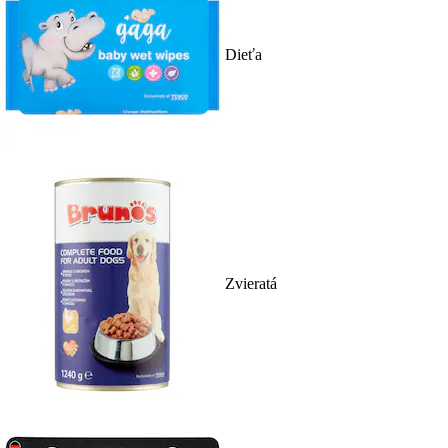
Dieťa
Zvieratá