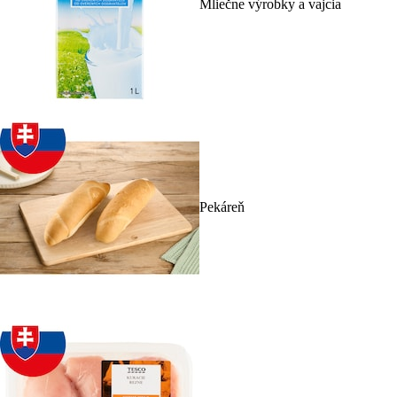
Mliečne výrobky a vajcia
Pekáreň