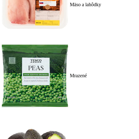
Mäso a lahôdky
Mrazené