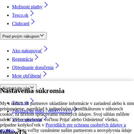
Možnosti platby
Tesco.sk
Clubcard
Pred prvým nákupom
Ako nakupovať
Registrácia
Objednanie doručenia
Moje obľúbené
Kontaktujte nás
Nastavenia súkromia
Tesco.sk
My a našich 18 partnerov ukladáme informácie v zariadení alebo k nim
pristupujeme, napríklad k jedinečným identifikátorom v súboroch
Zákaznícka linka - 0800222333
cookie, za účelom spracúvania osobných údajov. Svoj súhlas môžete
udeliť alebo spravovať voľbou Prijať alebo Odmietnuť všetko,
Výber obchodu
prípadne kedykoľvek v
Pravidlách pre ochranu osobných údajov a
cookies.
Tieto voľby oznámime našim partnerom a neovplyvnia údaje
followUs