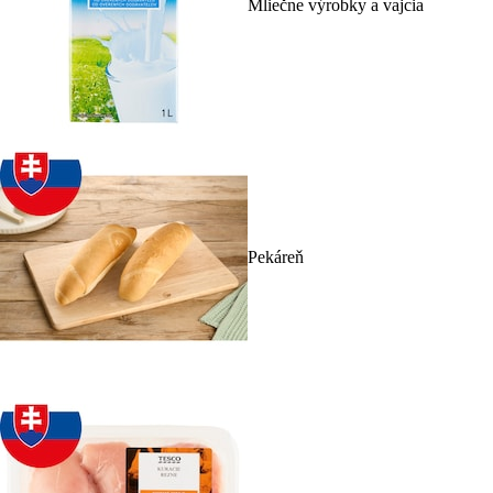
Mliečne výrobky a vajcia
Pekáreň