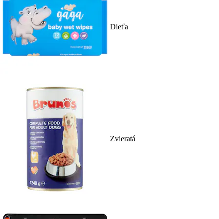
Dieťa
Zvieratá