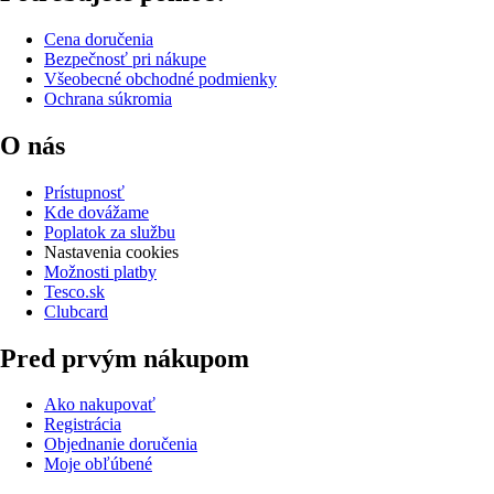
Cena doručenia
Bezpečnosť pri nákupe
Všeobecné obchodné podmienky
Ochrana súkromia
O nás
Prístupnosť
Kde dovážame
Poplatok za službu
Nastavenia cookies
Možnosti platby
Tesco.sk
Clubcard
Pred prvým nákupom
Ako nakupovať
Registrácia
Objednanie doručenia
Moje obľúbené