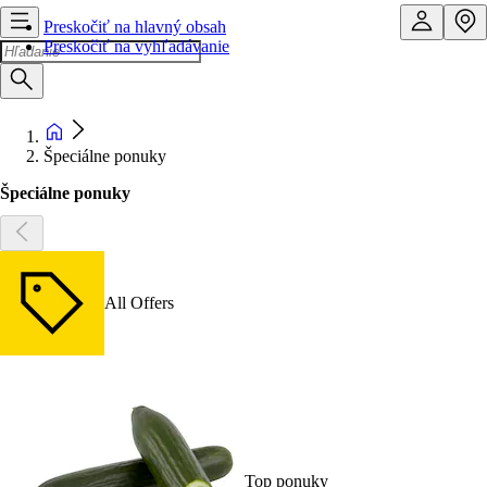
Preskočiť na hlavný obsah
Preskočiť na vyhľadávanie
Špeciálne ponuky
Špeciálne ponuky
All Offers
Top ponuky