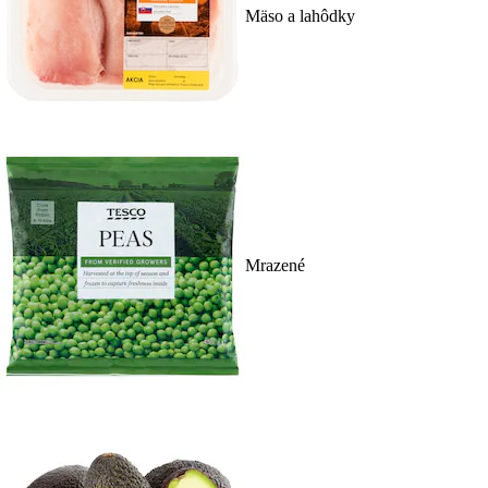
Mäso a lahôdky
Mrazené