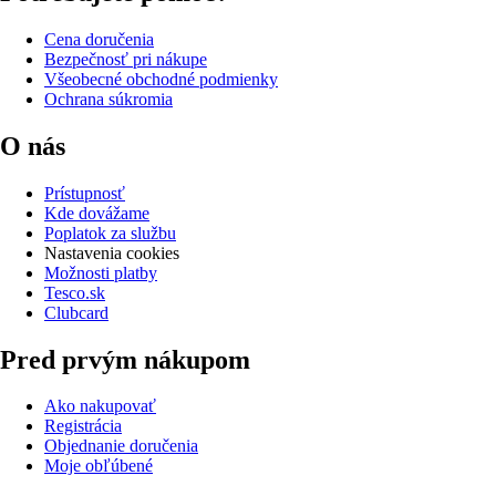
Cena doručenia
Bezpečnosť pri nákupe
Všeobecné obchodné podmienky
Ochrana súkromia
O nás
Prístupnosť
Kde dovážame
Poplatok za službu
Nastavenia cookies
Možnosti platby
Tesco.sk
Clubcard
Pred prvým nákupom
Ako nakupovať
Registrácia
Objednanie doručenia
Moje obľúbené