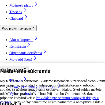
Možnosti platby
Tesco.sk
Clubcard
Pred prvým nákupom
Ako nakupovať
Registrácia
Objednanie doručenia
Moje obľúbené
Kontaktujte nás
Nastavenia súkromia
Tesco.sk
My a našich 18 partnerov ukladáme informácie v zariadení alebo k nim
pristupujeme, napríklad k jedinečným identifikátorom v súboroch
Zákaznícka linka - 0800222333
cookie, za účelom spracúvania osobných údajov. Svoj súhlas môžete
udeliť alebo spravovať voľbou Prijať alebo Odmietnuť všetko,
Výber obchodu
prípadne kedykoľvek v
Pravidlách pre ochranu osobných údajov a
cookies.
Tieto voľby oznámime našim partnerom a neovplyvnia údaje
followUs