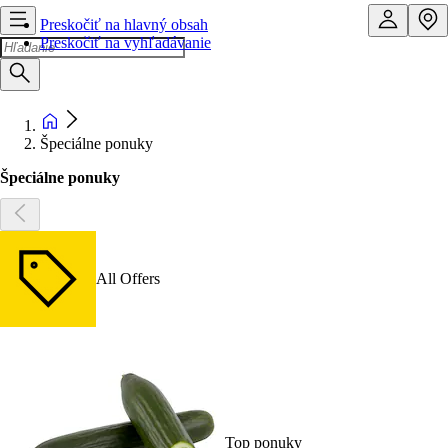
Preskočiť na hlavný obsah
Preskočiť na vyhľadávanie
Špeciálne ponuky
Špeciálne ponuky
All Offers
Top ponuky