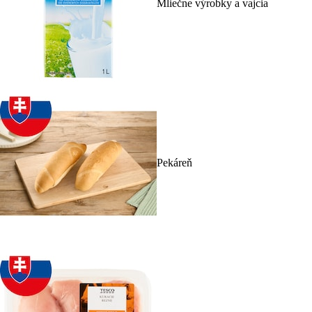
Mliečne výrobky a vajcia
Pekáreň