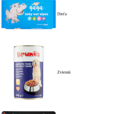
Dieťa
Zvieratá