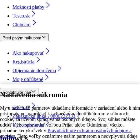
Možnosti platby
Tesco.sk
Clubcard
Pred prvým nákupom
Ako nakupovať
Registrácia
Objednanie doručenia
Moje obľúbené
Kontaktujte nás
Nastavenia súkromia
Tesco.sk
My a našich 18 partnerov ukladáme informácie v zariadení alebo k nim
pristupujeme, napríklad k jedinečným identifikátorom v súboroch
Zákaznícka linka - 0800222333
cookie, za účelom spracúvania osobných údajov. Svoj súhlas môžete
udeliť alebo spravovať voľbou Prijať alebo Odmietnuť všetko,
Výber obchodu
prípadne kedykoľvek v
Pravidlách pre ochranu osobných údajov a
cookies.
Tieto voľby oznámime našim partnerom a neovplyvnia údaje
followUs