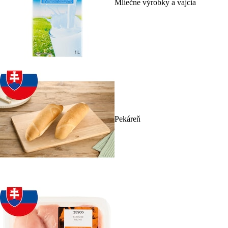
Mliečne výrobky a vajcia
Pekáreň