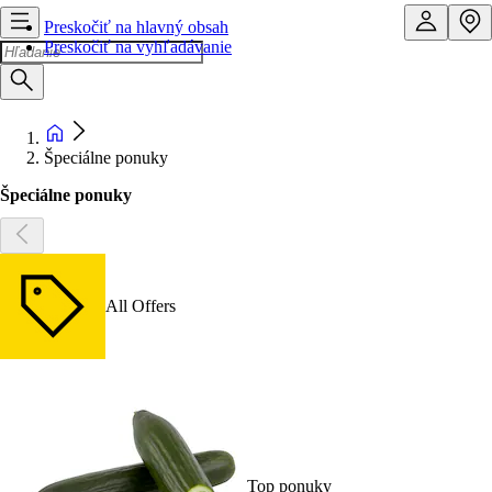
Preskočiť na hlavný obsah
Preskočiť na vyhľadávanie
Špeciálne ponuky
Špeciálne ponuky
All Offers
Top ponuky