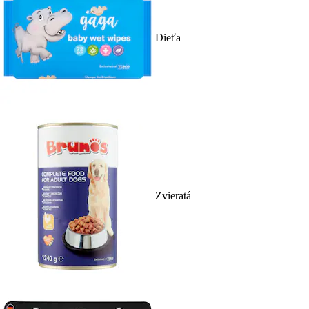
Dieťa
Zvieratá