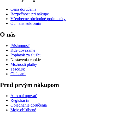
Cena doručenia
Bezpečnosť pri nákupe
Všeobecné obchodné podmienky
Ochrana súkromia
O nás
Prístupnosť
Kde dovážame
Poplatok za službu
Nastavenia cookies
Možnosti platby
Tesco.sk
Clubcard
Pred prvým nákupom
Ako nakupovať
Registrácia
Objednanie doručenia
Moje obľúbené