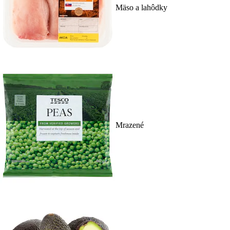
Mäso a lahôdky
Mrazené