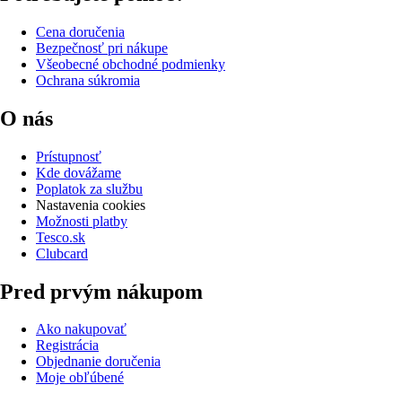
Cena doručenia
Bezpečnosť pri nákupe
Všeobecné obchodné podmienky
Ochrana súkromia
O nás
Prístupnosť
Kde dovážame
Poplatok za službu
Nastavenia cookies
Možnosti platby
Tesco.sk
Clubcard
Pred prvým nákupom
Ako nakupovať
Registrácia
Objednanie doručenia
Moje obľúbené