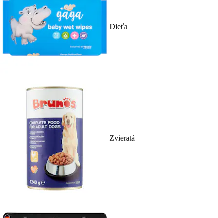
Dieťa
Zvieratá