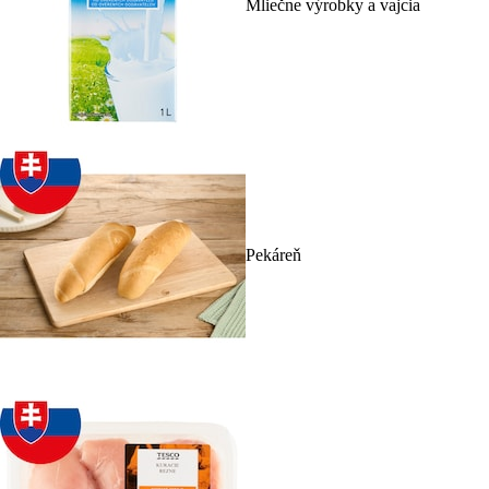
Mliečne výrobky a vajcia
Pekáreň