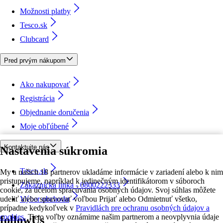
Možnosti platby
Tesco.sk
Clubcard
Pred prvým nákupom
Ako nakupovať
Registrácia
Objednanie doručenia
Moje obľúbené
Kontaktujte nás
Nastavenia súkromia
Tesco.sk
My a našich 18 partnerov ukladáme informácie v zariadení alebo k nim
pristupujeme, napríklad k jedinečným identifikátorom v súboroch
Zákaznícka linka - 0800222333
cookie, za účelom spracúvania osobných údajov. Svoj súhlas môžete
udeliť alebo spravovať voľbou Prijať alebo Odmietnuť všetko,
Výber obchodu
prípadne kedykoľvek v
Pravidlách pre ochranu osobných údajov a
cookies.
Tieto voľby oznámime našim partnerom a neovplyvnia údaje
followUs