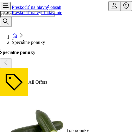
Preskočiť na hlavný obsah
Preskočiť na vyhľadávanie
Špeciálne ponuky
Špeciálne ponuky
All Offers
Top ponuky