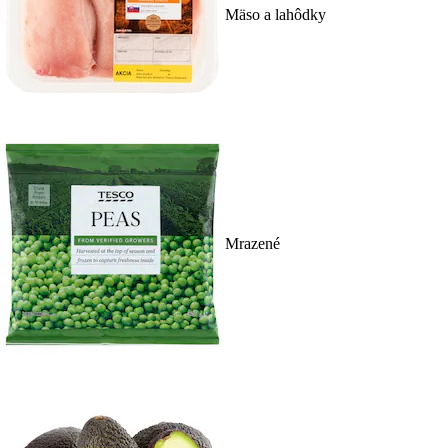
Mäso a lahôdky
Mrazené