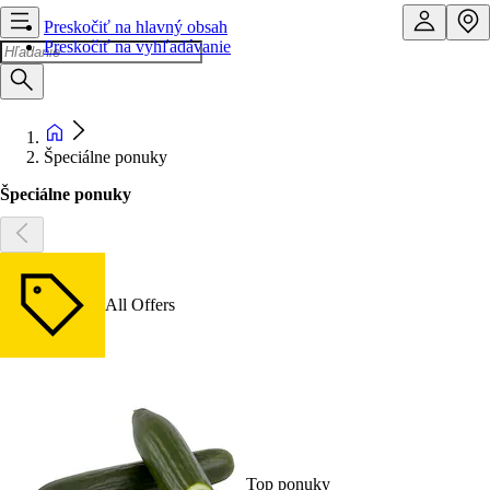
Preskočiť na hlavný obsah
Preskočiť na vyhľadávanie
Špeciálne ponuky
Špeciálne ponuky
All Offers
Top ponuky