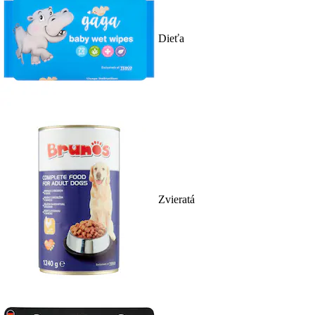
Dieťa
Zvieratá