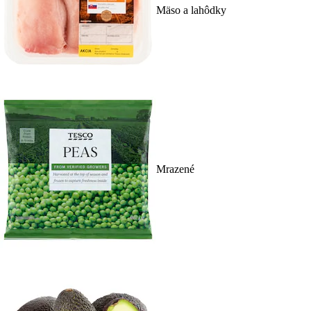
Mäso a lahôdky
Mrazené