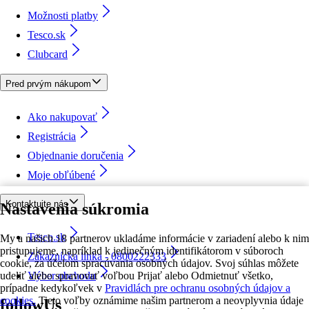
Možnosti platby
Tesco.sk
Clubcard
Pred prvým nákupom
Ako nakupovať
Registrácia
Objednanie doručenia
Moje obľúbené
Kontaktujte nás
Nastavenia súkromia
Tesco.sk
My a našich 18 partnerov ukladáme informácie v zariadení alebo k nim
pristupujeme, napríklad k jedinečným identifikátorom v súboroch
Zákaznícka linka - 0800222333
cookie, za účelom spracúvania osobných údajov. Svoj súhlas môžete
udeliť alebo spravovať voľbou Prijať alebo Odmietnuť všetko,
Výber obchodu
prípadne kedykoľvek v
Pravidlách pre ochranu osobných údajov a
cookies.
Tieto voľby oznámime našim partnerom a neovplyvnia údaje
followUs