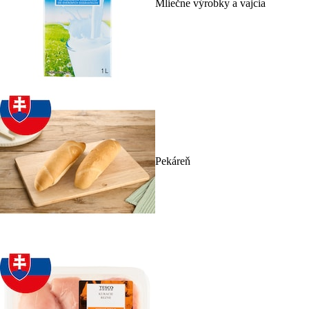
Mliečne výrobky a vajcia
Pekáreň