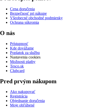
Cena doručenia
Bezpečnosť pri nákupe
Všeobecné obchodné podmienky
Ochrana súkromia
O nás
Prístupnosť
Kde dovážame
Poplatok za službu
Nastavenia cookies
Možnosti platby
Tesco.sk
Clubcard
Pred prvým nákupom
Ako nakupovať
Registrácia
Objednanie doručenia
Moje obľúbené