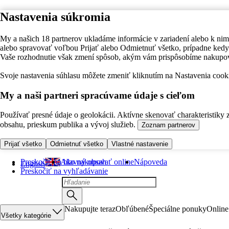
Nastavenia súkromia
My a našich 18 partnerov ukladáme informácie v zariadení alebo k nim
alebo spravovať voľbou Prijať alebo Odmietnuť všetko, prípadne ke
Vaše rozhodnutie však zmení spôsob, akým vám prispôsobíme nakupo
Svoje nastavenia súhlasu môžete zmeniť kliknutím na Nastavenia cooki
My a naši partneri spracúvame údaje s cieľom
Používať presné údaje o geolokácii. Aktívne skenovať charakteristiky 
obsahu, prieskum publika a vývoj služieb.
Zoznam partnerov
Prijať všetko
Odmietnuť všetko
Vlastné nastavenie
Preskočiť na hlavný obsah
Ako nakupovať online
Nápoveda
English
Preskočiť na vyhľadávanie
Nakupujte teraz
Obľúbené
Špeciálne ponuky
Online
Všetky kategórie