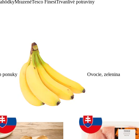
lahôdky
Mrazené
Tesco Finest
Trvanlivé potraviny
p ponuky
Ovocie, zelenina