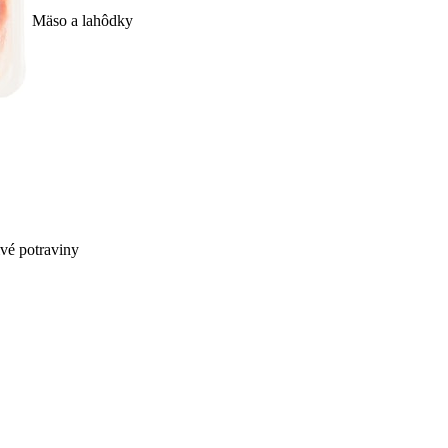
Mäso a lahôdky
ivé potraviny