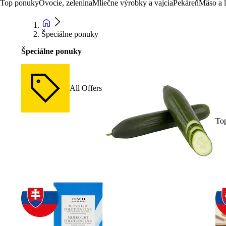
Top ponuky
Ovocie, zelenina
Mliečne výrobky a vajcia
Pekáreň
Mäso a 
Špeciálne ponuky
Špeciálne ponuky
All Offers
To