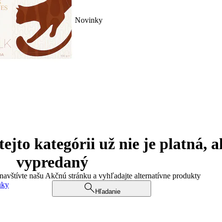
Novinky
jto kategórii už nie je platná, a
vypredaný
 navštívte našu Akčnú stránku a vyhľadajte alternatívne produkty
uky
Hľadanie