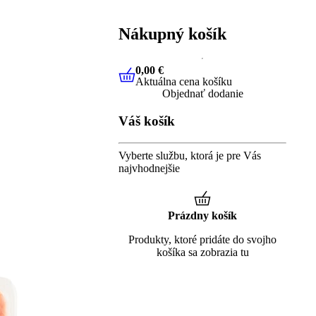
Nákupný košík
0,00 €
Aktuálna cena košíku
0,00 €
Aktuálna cena košíku
Objednať dodanie
Váš košík
Vyberte službu, ktorá je pre Vás
najvhodnejšie
Prázdny košík
Produkty, ktoré pridáte do svojho
košíka sa zobrazia tu