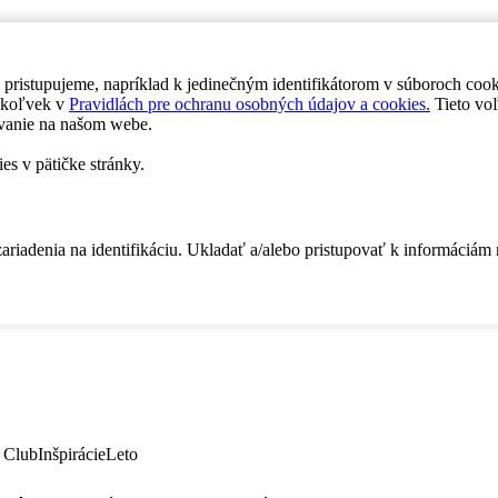
 pristupujeme, napríklad k jedinečným identifikátorom v súboroch coo
dykoľvek v
Pravidlách pre ochranu osobných údajov a cookies.
Tieto voľ
vanie na našom webe.
es v pätičke stránky.
zariadenia na identifikáciu. Ukladať a/alebo pristupovať k informáciám
 Club
Inšpirácie
Leto