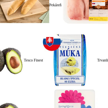
Pekáreň
Tesco Finest
Trvanl