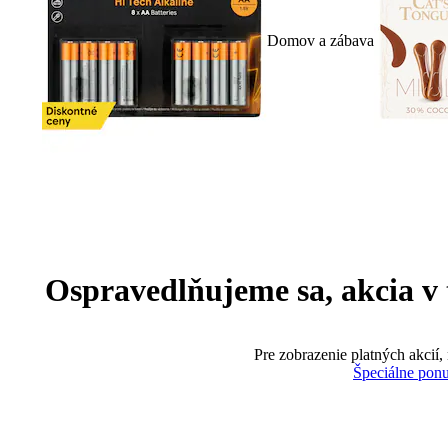
Domov a zábava
Ospravedlňujeme sa, akcia v te
Pre zobrazenie platných akcií,
Špeciálne pon