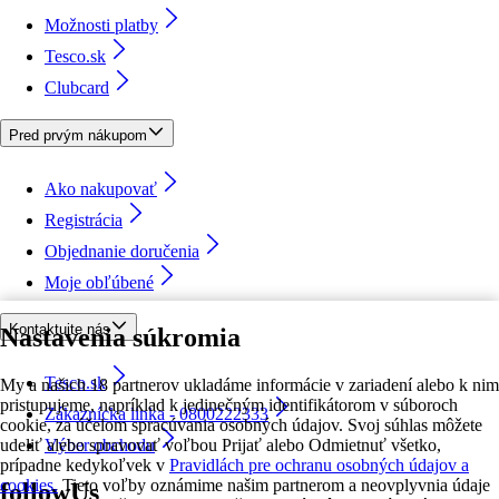
Možnosti platby
Tesco.sk
Clubcard
Pred prvým nákupom
Ako nakupovať
Registrácia
Objednanie doručenia
Moje obľúbené
Kontaktujte nás
Nastavenia súkromia
Tesco.sk
My a našich 18 partnerov ukladáme informácie v zariadení alebo k nim
pristupujeme, napríklad k jedinečným identifikátorom v súboroch
Zákaznícka linka - 0800222333
cookie, za účelom spracúvania osobných údajov. Svoj súhlas môžete
udeliť alebo spravovať voľbou Prijať alebo Odmietnuť všetko,
Výber obchodu
prípadne kedykoľvek v
Pravidlách pre ochranu osobných údajov a
cookies.
Tieto voľby oznámime našim partnerom a neovplyvnia údaje
followUs