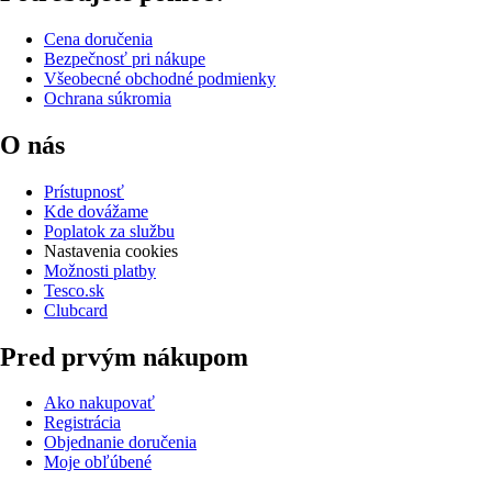
Cena doručenia
Bezpečnosť pri nákupe
Všeobecné obchodné podmienky
Ochrana súkromia
O nás
Prístupnosť
Kde dovážame
Poplatok za službu
Nastavenia cookies
Možnosti platby
Tesco.sk
Clubcard
Pred prvým nákupom
Ako nakupovať
Registrácia
Objednanie doručenia
Moje obľúbené