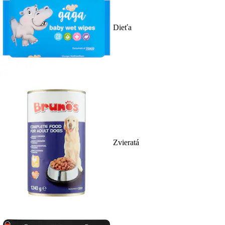
Dieťa
Zvieratá