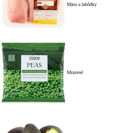
Mäso a lahôdky
Mrazené