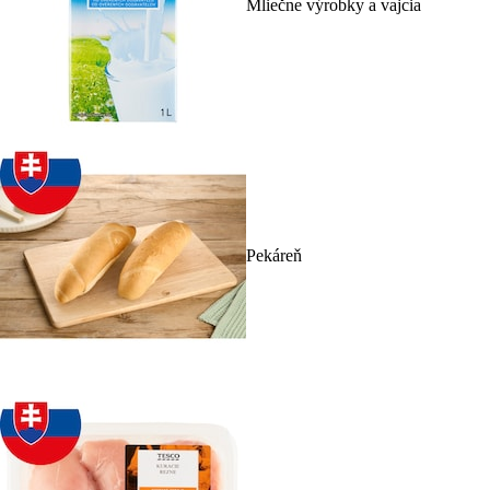
Mliečne výrobky a vajcia
Pekáreň