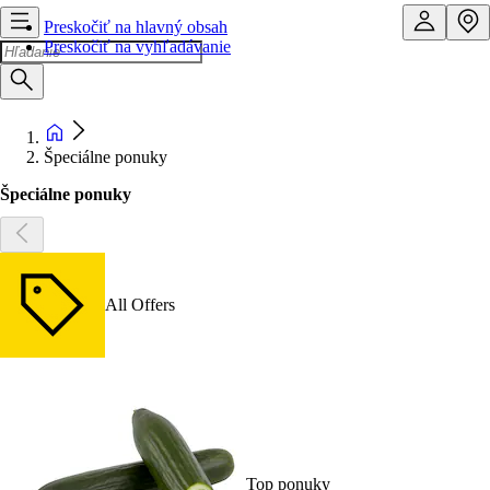
Preskočiť na hlavný obsah
Preskočiť na vyhľadávanie
Špeciálne ponuky
Špeciálne ponuky
All Offers
Top ponuky