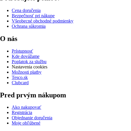
Cena doručenia
Bezpečnosť pri nákupe
Všeobecné obchodné podmienky
Ochrana súkromia
O nás
Prístupnosť
Kde dovážame
Poplatok za službu
Nastavenia cookies
Možnosti platby
Tesco.sk
Clubcard
Pred prvým nákupom
Ako nakupovať
Registrácia
Objednanie doručenia
Moje obľúbené