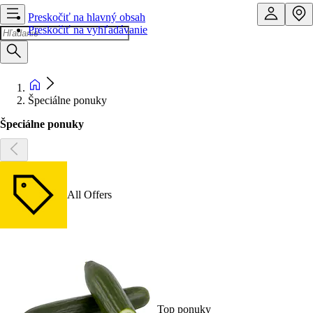
Preskočiť na hlavný obsah
Preskočiť na vyhľadávanie
Špeciálne ponuky
Špeciálne ponuky
All Offers
Top ponuky