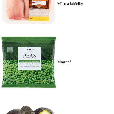
Mäso a lahôdky
Mrazené