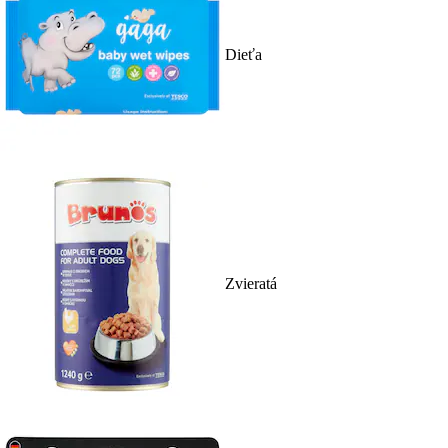
Dieťa
Zvieratá