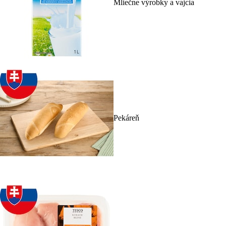
Mliečne výrobky a vajcia
Pekáreň