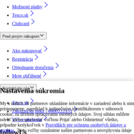
Možnosti platby
Tesco.sk
Clubcard
Pred prvým nákupom
Ako nakupovať
Registrácia
Objednanie doručenia
Moje obľúbené
Kontaktujte nás
Nastavenia súkromia
Tesco.sk
My a našich 18 partnerov ukladáme informácie v zariadení alebo k nim
pristupujeme, napríklad k jedinečným identifikátorom v súboroch
Zákaznícka linka - 0800222333
cookie, za účelom spracúvania osobných údajov. Svoj súhlas môžete
udeliť alebo spravovať voľbou Prijať alebo Odmietnuť všetko,
Výber obchodu
prípadne kedykoľvek v
Pravidlách pre ochranu osobných údajov a
cookies.
Tieto voľby oznámime našim partnerom a neovplyvnia údaje
followUs