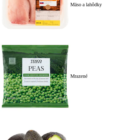
Mäso a lahôdky
Mrazené