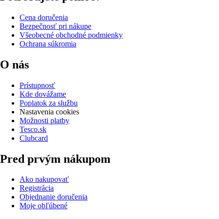
Cena doručenia
Bezpečnosť pri nákupe
Všeobecné obchodné podmienky
Ochrana súkromia
O nás
Prístupnosť
Kde dovážame
Poplatok za službu
Nastavenia cookies
Možnosti platby
Tesco.sk
Clubcard
Pred prvým nákupom
Ako nakupovať
Registrácia
Objednanie doručenia
Moje obľúbené