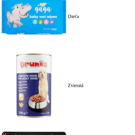
Dieťa
Zvieratá