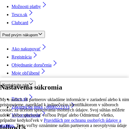
Možnosti platby
Tesco.sk
Clubcard
Pred prvým nákupom
Ako nakupovať
Registrácia
Objednanie doručenia
Moje obľúbené
Kontaktujte nás
Nastavenia súkromia
Tesco.sk
My a našich 18 partnerov ukladáme informácie v zariadení alebo k nim
pristupujeme, napríklad k jedinečným identifikátorom v súboroch
Zákaznícka linka - 0800222333
cookie, za účelom spracúvania osobných údajov. Svoj súhlas môžete
udeliť alebo spravovať voľbou Prijať alebo Odmietnuť všetko,
Výber obchodu
prípadne kedykoľvek v
Pravidlách pre ochranu osobných údajov a
cookies.
Tieto voľby oznámime našim partnerom a neovplyvnia údaje
followUs