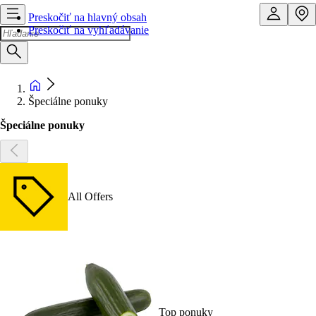
Preskočiť na hlavný obsah
Preskočiť na vyhľadávanie
Špeciálne ponuky
Špeciálne ponuky
All Offers
Top ponuky