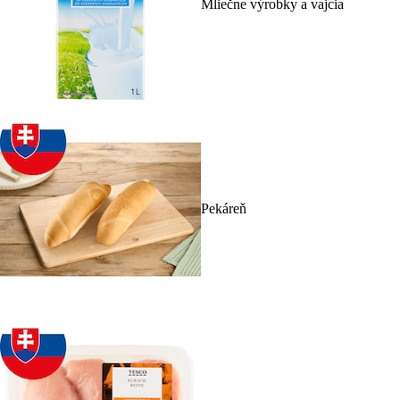
Mliečne výrobky a vajcia
Pekáreň