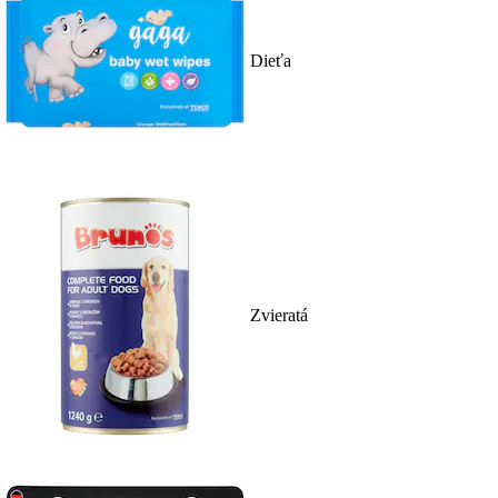
Dieťa
Zvieratá