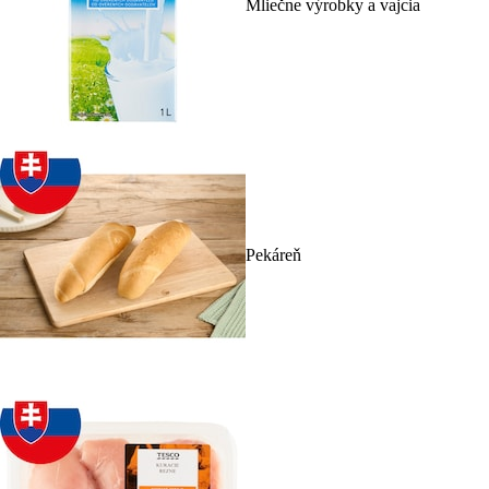
Mliečne výrobky a vajcia
Pekáreň