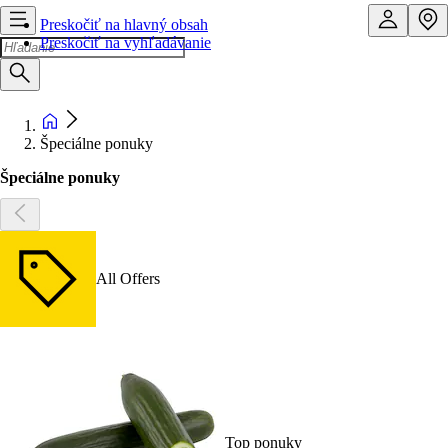
Preskočiť na hlavný obsah
Preskočiť na vyhľadávanie
Špeciálne ponuky
Špeciálne ponuky
All Offers
Top ponuky