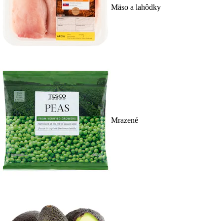
Mäso a lahôdky
Mrazené