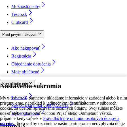
Možnosti platby
Tesco.sk
Clubcard
Pred prvým nákupom
Ako nakupovať
Registrácia
Objednanie doručenia
Moje obľúbené
Kontaktujte nás
Nastavenia súkromia
Tesco.sk
My a našich 18 partnerov ukladáme informácie v zariadení alebo k nim
pristupujeme, napríklad k jedinečným identifikátorom v súboroch
Zákaznícka linka - 0800222333
cookie, za účelom spracúvania osobných údajov. Svoj súhlas môžete
udeliť alebo spravovať voľbou Prijať alebo Odmietnuť všetko,
Výber obchodu
prípadne kedykoľvek v
Pravidlách pre ochranu osobných údajov a
cookies.
Tieto voľby oznámime našim partnerom a neovplyvnia údaje
followUs