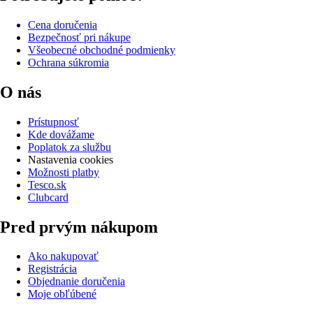
Cena doručenia
Bezpečnosť pri nákupe
Všeobecné obchodné podmienky
Ochrana súkromia
O nás
Prístupnosť
Kde dovážame
Poplatok za službu
Nastavenia cookies
Možnosti platby
Tesco.sk
Clubcard
Pred prvým nákupom
Ako nakupovať
Registrácia
Objednanie doručenia
Moje obľúbené