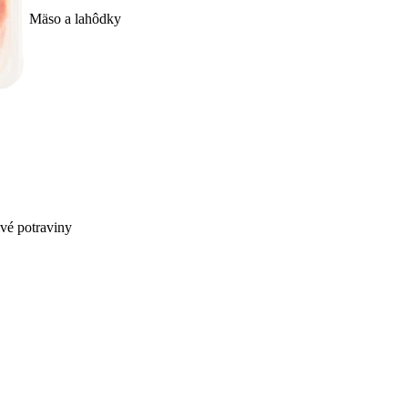
Mäso a lahôdky
ivé potraviny