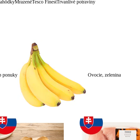
lahôdky
Mrazené
Tesco Finest
Trvanlivé potraviny
p ponuky
Ovocie, zelenina