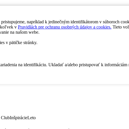
 pristupujeme, napríklad k jedinečným identifikátorom v súboroch coo
dykoľvek v
Pravidlách pre ochranu osobných údajov a cookies.
Tieto voľ
vanie na našom webe.
es v pätičke stránky.
zariadenia na identifikáciu. Ukladať a/alebo pristupovať k informáciám
 Club
Inšpirácie
Leto