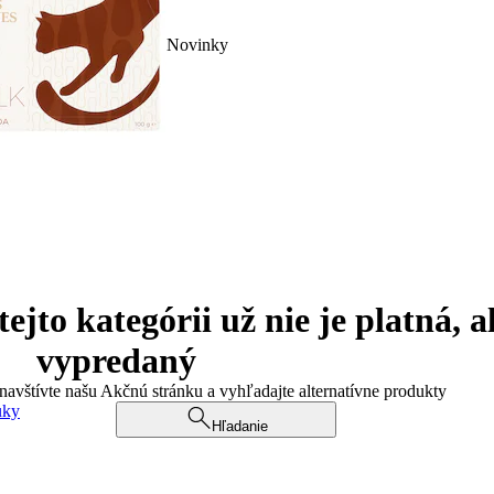
Novinky
jto kategórii už nie je platná, a
vypredaný
 navštívte našu Akčnú stránku a vyhľadajte alternatívne produkty
uky
Hľadanie