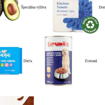
Špeciálna výživa
Dom
Dieťa
Zvieratá