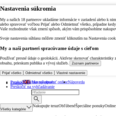
Nastavenia súkromia
My a našich 18 partnerov ukladáme informácie v zariadení alebo k nim
alebo spravovať voľbou Prijať alebo Odmietnuť všetko, prípadne ke
Vaše rozhodnutie však zmení spôsob, akým vám prispôsobíme nakupo
Svoje nastavenia súhlasu môžete zmeniť kliknutím na Nastavenia cooki
My a naši partneri spracúvame údaje s cieľom
Používať presné údaje o geolokácii. Aktívne skenovať charakteristiky 
obsahu, prieskum publika a vývoj služieb.
Zoznam partnerov
Prijať všetko
Odmietnuť všetko
Vlastné nastavenie
Preskočiť na hlavný obsah
Ako nakupovať online
Nápoveda
English
Preskočiť na vyhľadávanie
Nakupujte teraz
Obľúbené
Špeciálne ponuky
Online
Všetky kategórie