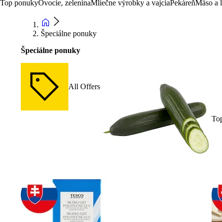
Top ponuky
Ovocie, zelenina
Mliečne výrobky a vajcia
Pekáreň
Mäso a 
Špeciálne ponuky
Špeciálne ponuky
All Offers
To