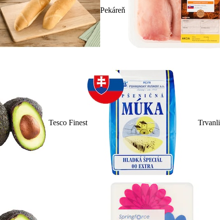
Pekáreň
Tesco Finest
Trvanl