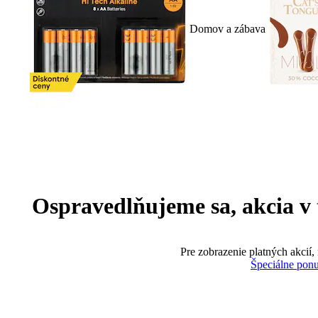
Domov a zábava
Ospravedlňujeme sa, akcia v te
Pre zobrazenie platných akcií,
Špeciálne pon