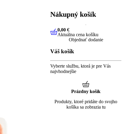
Nákupný košík
0,00 €
Aktuálna cena košíku
0,00 €
Aktuálna cena košíku
Objednať dodanie
Váš košík
Vyberte službu, ktorá je pre Vás
najvhodnejšie
Prázdny košík
Produkty, ktoré pridáte do svojho
košíka sa zobrazia tu