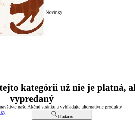
Novinky
jto kategórii už nie je platná, a
vypredaný
 navštívte našu Akčnú stránku a vyhľadajte alternatívne produkty
uky
Hľadanie