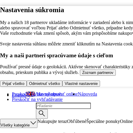
Nastavenia súkromia
My a našich 18 partnerov ukladáme informácie v zariadení alebo k nim
alebo spravovať voľbou Prijať alebo Odmietnuť všetko, prípadne ke
Vaše rozhodnutie však zmení spôsob, akým vám prispôsobíme nakupo
Svoje nastavenia súhlasu môžete zmeniť kliknutím na Nastavenia cooki
My a naši partneri spracúvame údaje s cieľom
Používať presné údaje o geolokácii. Aktívne skenovať charakteristiky 
obsahu, prieskum publika a vývoj služieb.
Zoznam partnerov
Prijať všetko
Odmietnuť všetko
Vlastné nastavenie
Preskočiť na hlavný obsah
Ako nakupovať online
Nápoveda
English
Preskočiť na vyhľadávanie
Nakupujte teraz
Obľúbené
Špeciálne ponuky
Online
Všetky kategórie