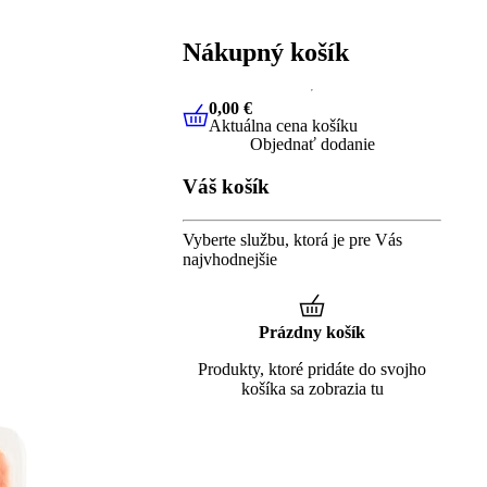
Nákupný košík
0,00 €
Aktuálna cena košíku
0,00 €
Aktuálna cena košíku
Objednať dodanie
Váš košík
Vyberte službu, ktorá je pre Vás
najvhodnejšie
Prázdny košík
Produkty, ktoré pridáte do svojho
košíka sa zobrazia tu