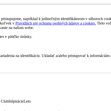
 pristupujeme, napríklad k jedinečným identifikátorom v súboroch coo
dykoľvek v
Pravidlách pre ochranu osobných údajov a cookies.
Tieto voľ
vanie na našom webe.
es v pätičke stránky.
zariadenia na identifikáciu. Ukladať a/alebo pristupovať k informáciám
 Club
Inšpirácie
Leto