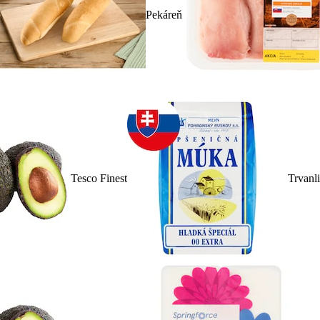
Pekáreň
Tesco Finest
Trvanl