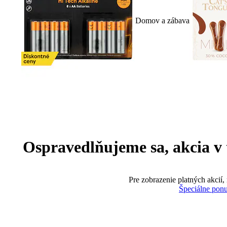
Domov a zábava
Ospravedlňujeme sa, akcia v te
Pre zobrazenie platných akcií,
Špeciálne pon