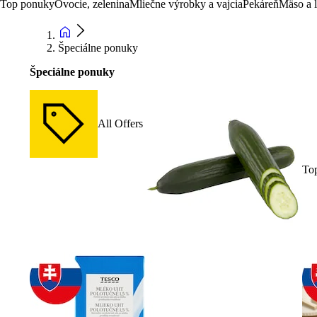
Top ponuky
Ovocie, zelenina
Mliečne výrobky a vajcia
Pekáreň
Mäso a 
Špeciálne ponuky
Špeciálne ponuky
All Offers
To