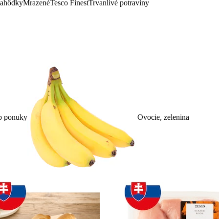
lahôdky
Mrazené
Tesco Finest
Trvanlivé potraviny
p ponuky
Ovocie, zelenina