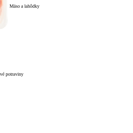
Mäso a lahôdky
ivé potraviny