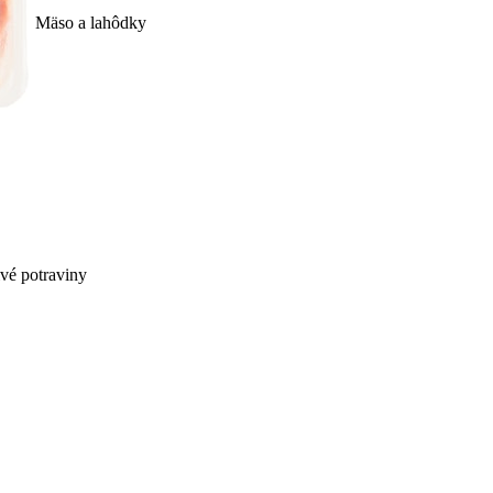
Mäso a lahôdky
ivé potraviny