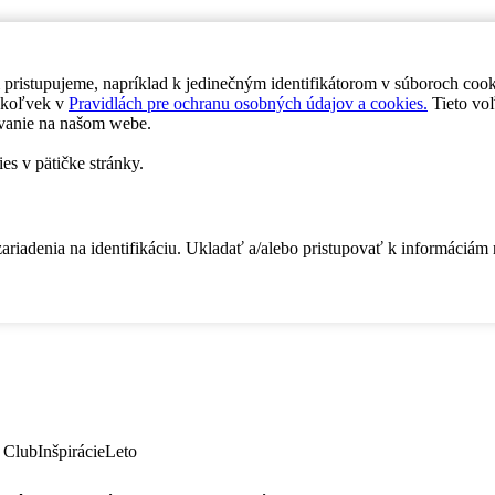
 pristupujeme, napríklad k jedinečným identifikátorom v súboroch coo
dykoľvek v
Pravidlách pre ochranu osobných údajov a cookies.
Tieto voľ
vanie na našom webe.
es v pätičke stránky.
zariadenia na identifikáciu. Ukladať a/alebo pristupovať k informáciám
 Club
Inšpirácie
Leto