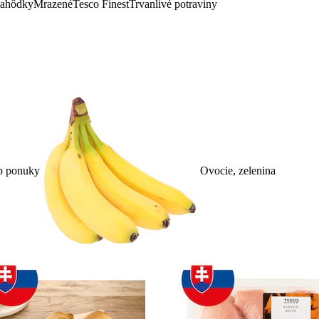
lahôdky
Mrazené
Tesco Finest
Trvanlivé potraviny
p ponuky
Ovocie, zelenina