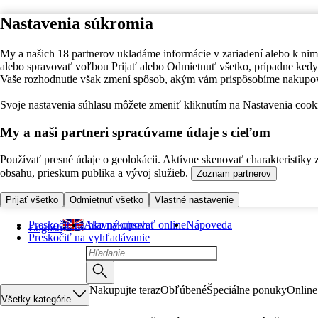
Nastavenia súkromia
My a našich 18 partnerov ukladáme informácie v zariadení alebo k nim
alebo spravovať voľbou Prijať alebo Odmietnuť všetko, prípadne ke
Vaše rozhodnutie však zmení spôsob, akým vám prispôsobíme nakupo
Svoje nastavenia súhlasu môžete zmeniť kliknutím na Nastavenia cooki
My a naši partneri spracúvame údaje s cieľom
Používať presné údaje o geolokácii. Aktívne skenovať charakteristiky 
obsahu, prieskum publika a vývoj služieb.
Zoznam partnerov
Prijať všetko
Odmietnuť všetko
Vlastné nastavenie
Preskočiť na hlavný obsah
Ako nakupovať online
Nápoveda
English
Preskočiť na vyhľadávanie
Nakupujte teraz
Obľúbené
Špeciálne ponuky
Online
Všetky kategórie