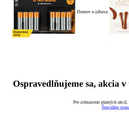
Domov a zábava
Ospravedlňujeme sa, akcia v te
Pre zobrazenie platných akcií,
Špeciálne pon