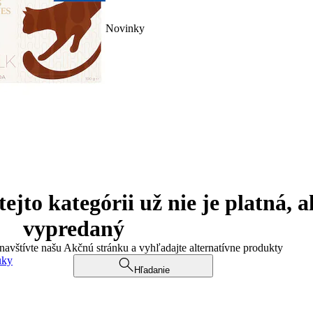
Novinky
jto kategórii už nie je platná, a
vypredaný
 navštívte našu Akčnú stránku a vyhľadajte alternatívne produkty
uky
Hľadanie