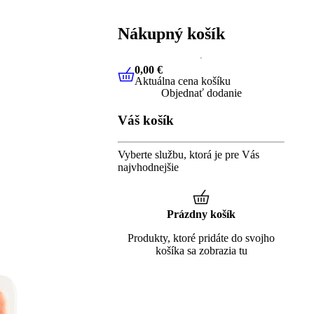
Nákupný košík
0,00 €
Aktuálna cena košíku
0,00 €
Aktuálna cena košíku
Objednať dodanie
Váš košík
Vyberte službu, ktorá je pre Vás
najvhodnejšie
Prázdny košík
Produkty, ktoré pridáte do svojho
košíka sa zobrazia tu