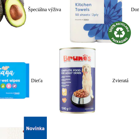
Špeciálna výživa
Dom
Dieťa
Zvieratá