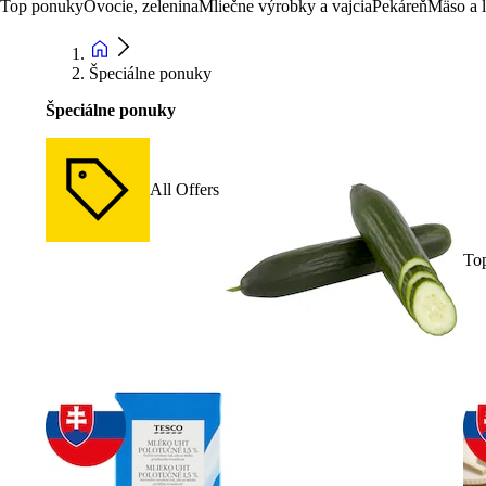
Top ponuky
Ovocie, zelenina
Mliečne výrobky a vajcia
Pekáreň
Mäso a 
Špeciálne ponuky
Špeciálne ponuky
All Offers
To