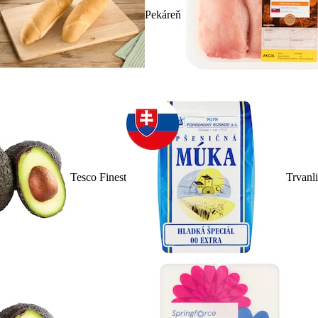
Pekáreň
Tesco Finest
Trvanl