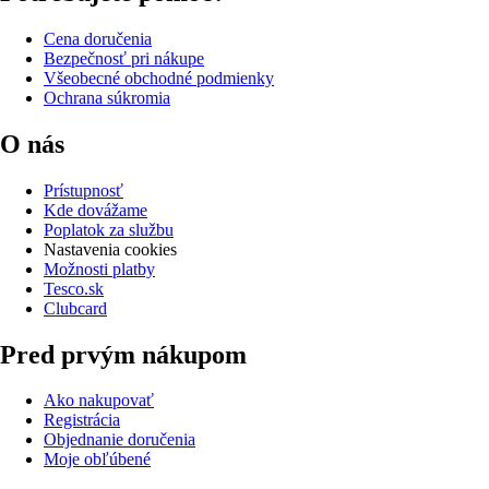
Cena doručenia
Bezpečnosť pri nákupe
Všeobecné obchodné podmienky
Ochrana súkromia
O nás
Prístupnosť
Kde dovážame
Poplatok za službu
Nastavenia cookies
Možnosti platby
Tesco.sk
Clubcard
Pred prvým nákupom
Ako nakupovať
Registrácia
Objednanie doručenia
Moje obľúbené