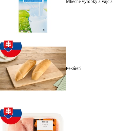
Mliečne výrobky a vajcia
Pekáreň