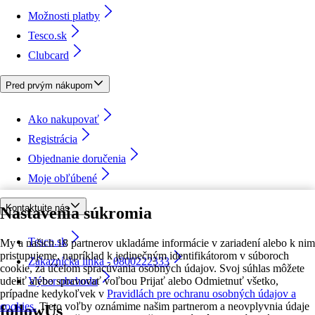
Možnosti platby
Tesco.sk
Clubcard
Pred prvým nákupom
Ako nakupovať
Registrácia
Objednanie doručenia
Moje obľúbené
Kontaktujte nás
Nastavenia súkromia
Tesco.sk
My a našich 18 partnerov ukladáme informácie v zariadení alebo k nim
pristupujeme, napríklad k jedinečným identifikátorom v súboroch
Zákaznícka linka - 0800222333
cookie, za účelom spracúvania osobných údajov. Svoj súhlas môžete
udeliť alebo spravovať voľbou Prijať alebo Odmietnuť všetko,
Výber obchodu
prípadne kedykoľvek v
Pravidlách pre ochranu osobných údajov a
cookies.
Tieto voľby oznámime našim partnerom a neovplyvnia údaje
followUs