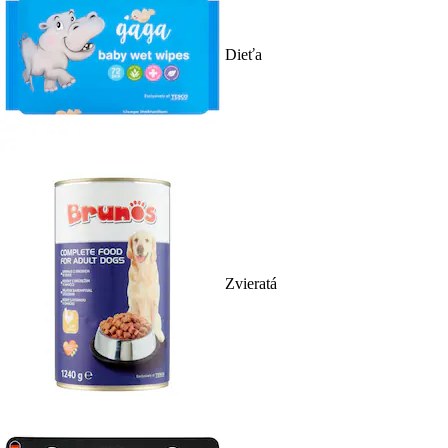
Dieťa
Zvieratá