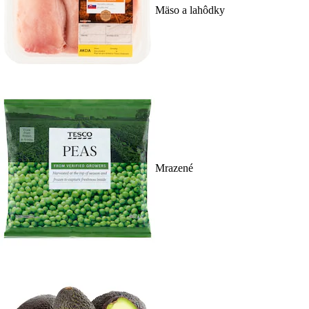
Mäso a lahôdky
Mrazené