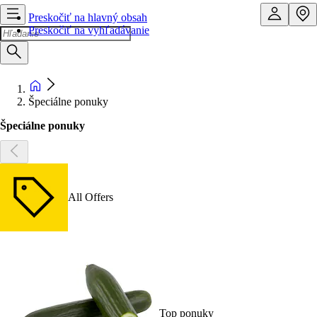
Preskočiť na hlavný obsah
Preskočiť na vyhľadávanie
Špeciálne ponuky
Špeciálne ponuky
All Offers
Top ponuky