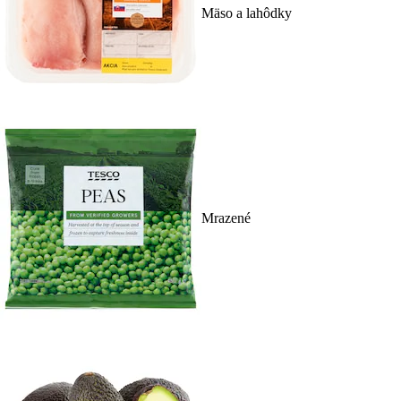
Mäso a lahôdky
Mrazené