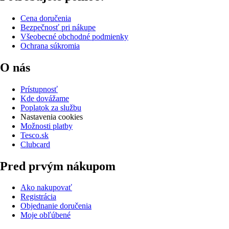
Cena doručenia
Bezpečnosť pri nákupe
Všeobecné obchodné podmienky
Ochrana súkromia
O nás
Prístupnosť
Kde dovážame
Poplatok za službu
Nastavenia cookies
Možnosti platby
Tesco.sk
Clubcard
Pred prvým nákupom
Ako nakupovať
Registrácia
Objednanie doručenia
Moje obľúbené