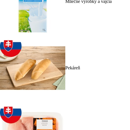
Mliečne výrobky a vajcia
Pekáreň