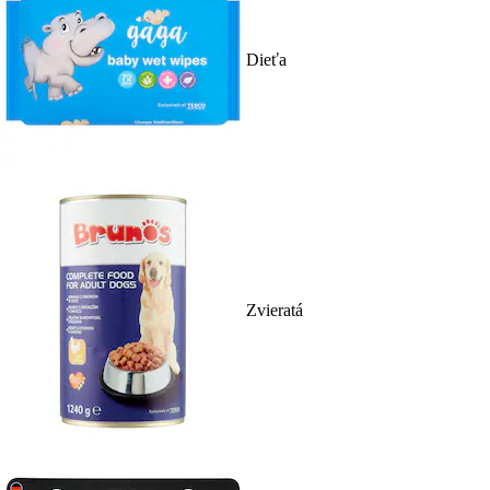
Dieťa
Zvieratá