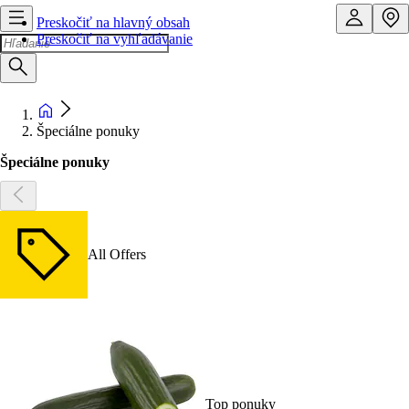
Preskočiť na hlavný obsah
Preskočiť na vyhľadávanie
Špeciálne ponuky
Špeciálne ponuky
All Offers
Top ponuky