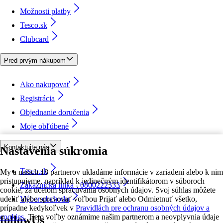
Možnosti platby
Tesco.sk
Clubcard
Pred prvým nákupom
Ako nakupovať
Registrácia
Objednanie doručenia
Moje obľúbené
Kontaktujte nás
Nastavenia súkromia
Tesco.sk
My a našich 18 partnerov ukladáme informácie v zariadení alebo k nim
pristupujeme, napríklad k jedinečným identifikátorom v súboroch
Zákaznícka linka - 0800222333
cookie, za účelom spracúvania osobných údajov. Svoj súhlas môžete
udeliť alebo spravovať voľbou Prijať alebo Odmietnuť všetko,
Výber obchodu
prípadne kedykoľvek v
Pravidlách pre ochranu osobných údajov a
cookies.
Tieto voľby oznámime našim partnerom a neovplyvnia údaje
followUs