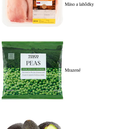
Mäso a lahôdky
Mrazené