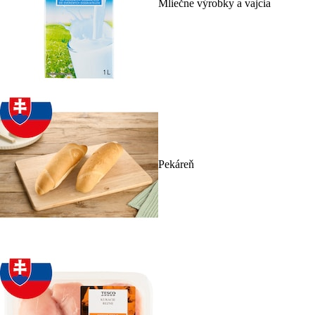
Mliečne výrobky a vajcia
Pekáreň