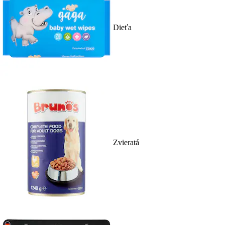
Dieťa
Zvieratá