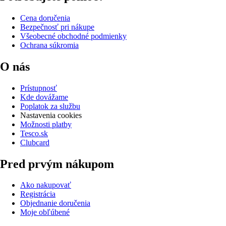
Cena doručenia
Bezpečnosť pri nákupe
Všeobecné obchodné podmienky
Ochrana súkromia
O nás
Prístupnosť
Kde dovážame
Poplatok za službu
Nastavenia cookies
Možnosti platby
Tesco.sk
Clubcard
Pred prvým nákupom
Ako nakupovať
Registrácia
Objednanie doručenia
Moje obľúbené