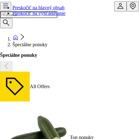
Preskočiť na hlavný obsah
Preskočiť na vyhľadávanie
Špeciálne ponuky
Špeciálne ponuky
All Offers
Top ponuky