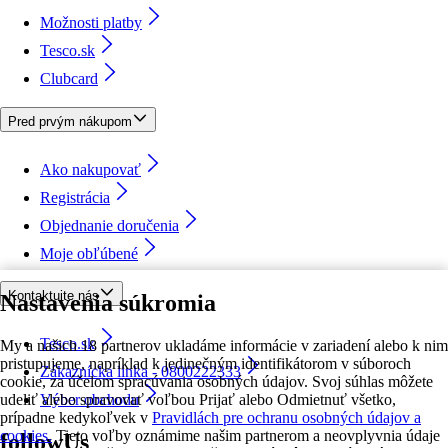
Možnosti platby
Tesco.sk
Clubcard
Pred prvým nákupom
Ako nakupovať
Registrácia
Objednanie doručenia
Moje obľúbené
Kontaktujte nás
Nastavenia súkromia
Tesco.sk
My a našich 18 partnerov ukladáme informácie v zariadení alebo k nim
pristupujeme, napríklad k jedinečným identifikátorom v súboroch
Zákaznícka linka - 0800222333
cookie, za účelom spracúvania osobných údajov. Svoj súhlas môžete
udeliť alebo spravovať voľbou Prijať alebo Odmietnuť všetko,
Výber obchodu
prípadne kedykoľvek v
Pravidlách pre ochranu osobných údajov a
cookies.
Tieto voľby oznámime našim partnerom a neovplyvnia údaje
followUs