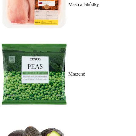
Mäso a lahôdky
Mrazené