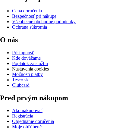
Cena doručenia
Bezpečnosť pri nákupe
Všeobecné obchodné podmienky
Ochrana súkromia
O nás
Prístupnosť
Kde dovážame
Poplatok za službu
Nastavenia cookies
Možnosti platby
Tesco.sk
Clubcard
Pred prvým nákupom
Ako nakupovať
Registrácia
Objednanie doručenia
Moje obľúbené