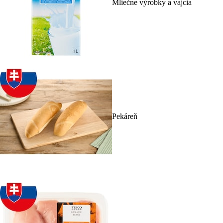
Mliečne výrobky a vajcia
Pekáreň