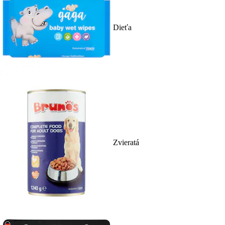
Dieťa
Zvieratá