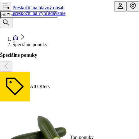
Preskočiť na hlavný obsah
Preskočiť na vyhľadávanie
Špeciálne ponuky
Špeciálne ponuky
All Offers
Top ponuky