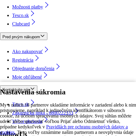
Možnosti platby
Tesco.sk
Clubcard
Pred prvým nákupom
Ako nakupovať
Registrácia
Objednanie doručenia
Moje obľúbené
Kontaktujte nás
Nastavenia súkromia
Tesco.sk
My a našich 18 partnerov ukladáme informácie v zariadení alebo k nim
pristupujeme, napríklad k jedinečným identifikátorom v súboroch
Zákaznícka linka - 0800222333
cookie, za účelom spracúvania osobných údajov. Svoj súhlas môžete
udeliť alebo spravovať voľbou Prijať alebo Odmietnuť všetko,
Výber obchodu
prípadne kedykoľvek v
Pravidlách pre ochranu osobných údajov a
cookies.
Tieto voľby oznámime našim partnerom a neovplyvnia údaje
followUs