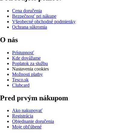
Cena doručenia
Bezpečnosť pri nákupe
Všeobecné obchodné podmienky
Ochrana súkromia
O nás
Prístupnosť
Kde dovážame
Poplatok za službu
Nastavenia cookies
Možnosti platby
Tesco.sk
Clubcard
Pred prvým nákupom
Ako nakupovať
Registrácia
Objednanie doručenia
Moje obľúbené