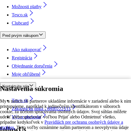
Možnosti platby
Tesco.sk
Clubcard
Pred prvým nákupom
Ako nakupovať
Registrácia
Objednanie doručenia
Moje obľúbené
Kontaktujte nás
Nastavenia súkromia
Tesco.sk
My a našich 18 partnerov ukladáme informácie v zariadení alebo k nim
pristupujeme, napríklad k jedinečným identifikátorom v súboroch
Zákaznícka linka - 0800222333
cookie, za účelom spracúvania osobných údajov. Svoj súhlas môžete
udeliť alebo spravovať voľbou Prijať alebo Odmietnuť všetko,
Výber obchodu
prípadne kedykoľvek v
Pravidlách pre ochranu osobných údajov a
cookies.
Tieto voľby oznámime našim partnerom a neovplyvnia údaje
followUs