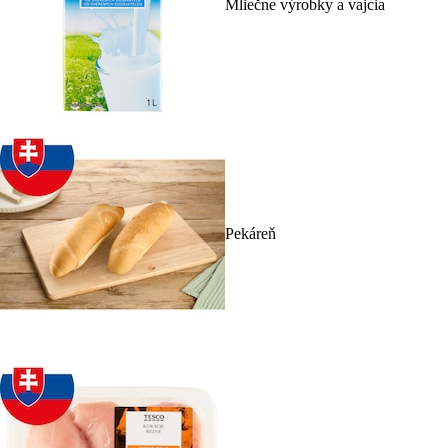
Mliečne výrobky a vajcia
Pekáreň