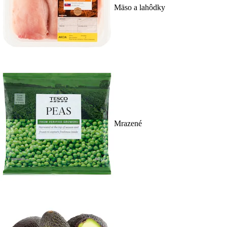
Mäso a lahôdky
Mrazené