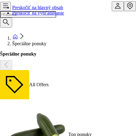
Preskočiť na hlavný obsah
Preskočiť na vyhľadávanie
Špeciálne ponuky
Špeciálne ponuky
All Offers
Top ponuky