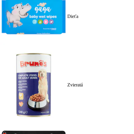
Dieťa
Zvieratá