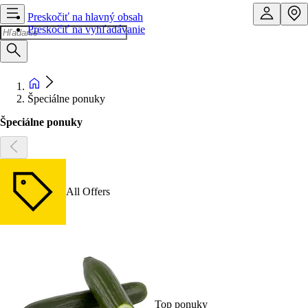
Preskočiť na hlavný obsah
Preskočiť na vyhľadávanie
Špeciálne ponuky
Špeciálne ponuky
All Offers
Top ponuky