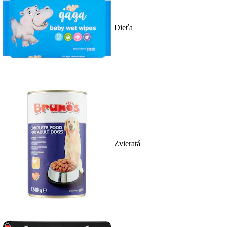
Dieťa
Zvieratá