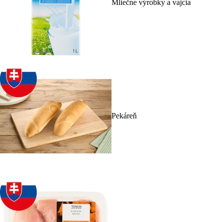
Mliečne výrobky a vajcia
Pekáreň