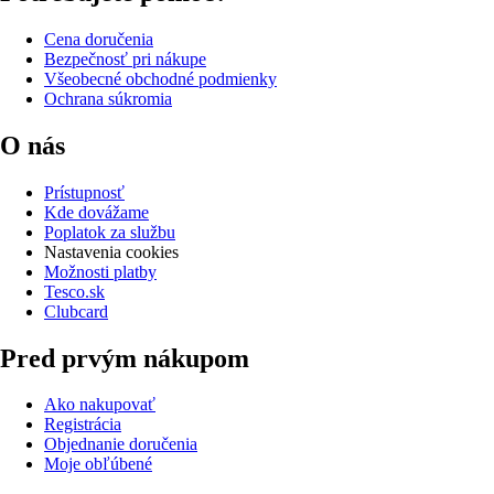
Cena doručenia
Bezpečnosť pri nákupe
Všeobecné obchodné podmienky
Ochrana súkromia
O nás
Prístupnosť
Kde dovážame
Poplatok za službu
Nastavenia cookies
Možnosti platby
Tesco.sk
Clubcard
Pred prvým nákupom
Ako nakupovať
Registrácia
Objednanie doručenia
Moje obľúbené