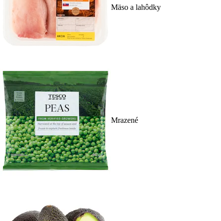
Mäso a lahôdky
Mrazené