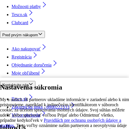
Možnosti platby
Tesco.sk
Clubcard
Pred prvým nákupom
Ako nakupovať
Registrácia
Objednanie doručenia
Moje obľúbené
Kontaktujte nás
Nastavenia súkromia
Tesco.sk
My a našich 18 partnerov ukladáme informácie v zariadení alebo k nim
pristupujeme, napríklad k jedinečným identifikátorom v súboroch
Zákaznícka linka - 0800222333
cookie, za účelom spracúvania osobných údajov. Svoj súhlas môžete
udeliť alebo spravovať voľbou Prijať alebo Odmietnuť všetko,
Výber obchodu
prípadne kedykoľvek v
Pravidlách pre ochranu osobných údajov a
cookies.
Tieto voľby oznámime našim partnerom a neovplyvnia údaje
followUs