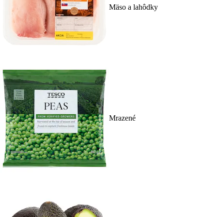
Mäso a lahôdky
Mrazené