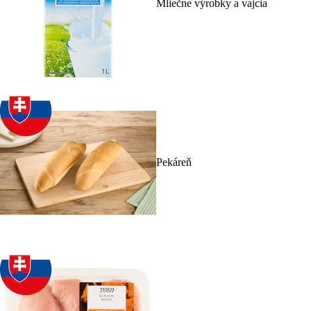
Mliečne výrobky a vajcia
Pekáreň