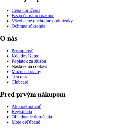
Cena doručenia
Bezpečnosť pri nákupe
Všeobecné obchodné podmienky
Ochrana súkromia
O nás
Prístupnosť
Kde dovážame
Poplatok za službu
Nastavenia cookies
Možnosti platby
Tesco.sk
Clubcard
Pred prvým nákupom
Ako nakupovať
Registrácia
Objednanie doručenia
Moje obľúbené