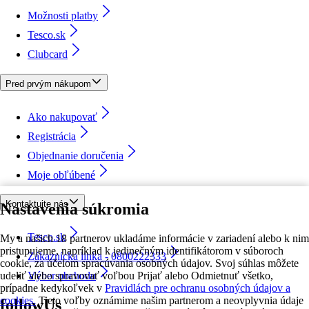
Možnosti platby
Tesco.sk
Clubcard
Pred prvým nákupom
Ako nakupovať
Registrácia
Objednanie doručenia
Moje obľúbené
Kontaktujte nás
Nastavenia súkromia
Tesco.sk
My a našich 18 partnerov ukladáme informácie v zariadení alebo k nim
pristupujeme, napríklad k jedinečným identifikátorom v súboroch
Zákaznícka linka - 0800222333
cookie, za účelom spracúvania osobných údajov. Svoj súhlas môžete
udeliť alebo spravovať voľbou Prijať alebo Odmietnuť všetko,
Výber obchodu
prípadne kedykoľvek v
Pravidlách pre ochranu osobných údajov a
cookies.
Tieto voľby oznámime našim partnerom a neovplyvnia údaje
followUs