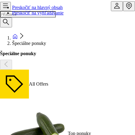
Preskočiť na hlavný obsah
Preskočiť na vyhľadávanie
Špeciálne ponuky
Špeciálne ponuky
All Offers
Top ponuky