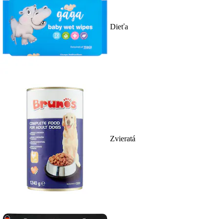
Dieťa
Zvieratá