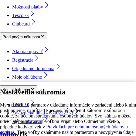
Možnosti platby
Tesco.sk
Clubcard
Pred prvým nákupom
Ako nakupovať
Registrácia
Objednanie doručenia
Moje obľúbené
Kontaktujte nás
Nastavenia súkromia
Tesco.sk
My a našich 18 partnerov ukladáme informácie v zariadení alebo k nim
pristupujeme, napríklad k jedinečným identifikátorom v súboroch
Zákaznícka linka - 0800222333
cookie, za účelom spracúvania osobných údajov. Svoj súhlas môžete
udeliť alebo spravovať voľbou Prijať alebo Odmietnuť všetko,
Výber obchodu
prípadne kedykoľvek v
Pravidlách pre ochranu osobných údajov a
cookies.
Tieto voľby oznámime našim partnerom a neovplyvnia údaje
followUs