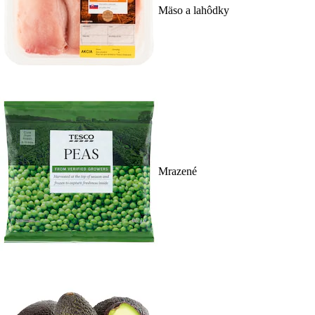
Mäso a lahôdky
Mrazené