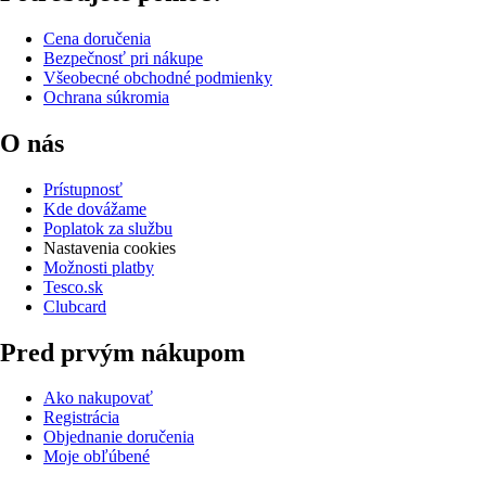
Cena doručenia
Bezpečnosť pri nákupe
Všeobecné obchodné podmienky
Ochrana súkromia
O nás
Prístupnosť
Kde dovážame
Poplatok za službu
Nastavenia cookies
Možnosti platby
Tesco.sk
Clubcard
Pred prvým nákupom
Ako nakupovať
Registrácia
Objednanie doručenia
Moje obľúbené