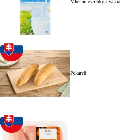
Mliečne výrobky a vajcia
Pekáreň