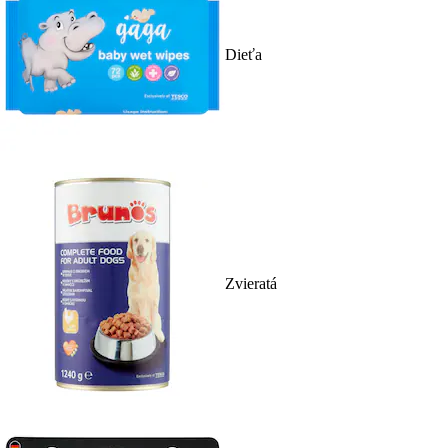
Dieťa
Zvieratá