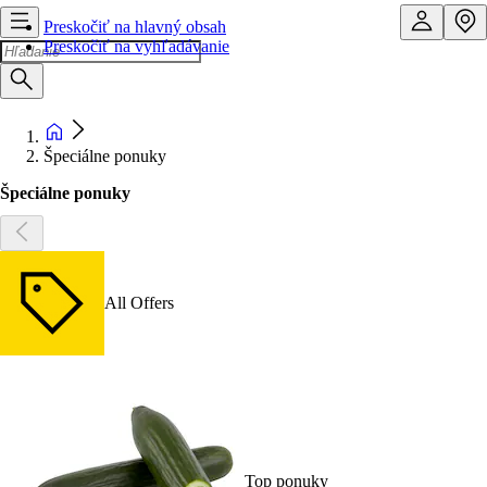
Preskočiť na hlavný obsah
Preskočiť na vyhľadávanie
Špeciálne ponuky
Špeciálne ponuky
All Offers
Top ponuky