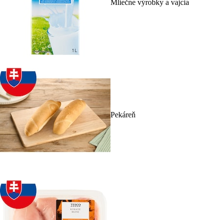
Mliečne výrobky a vajcia
Pekáreň