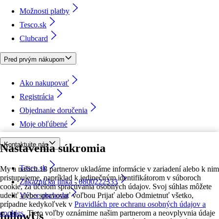
Možnosti platby
Tesco.sk
Clubcard
Pred prvým nákupom
Ako nakupovať
Registrácia
Objednanie doručenia
Moje obľúbené
Kontaktujte nás
Nastavenia súkromia
Tesco.sk
My a našich 18 partnerov ukladáme informácie v zariadení alebo k nim
pristupujeme, napríklad k jedinečným identifikátorom v súboroch
Zákaznícka linka - 0800222333
cookie, za účelom spracúvania osobných údajov. Svoj súhlas môžete
udeliť alebo spravovať voľbou Prijať alebo Odmietnuť všetko,
Výber obchodu
prípadne kedykoľvek v
Pravidlách pre ochranu osobných údajov a
cookies.
Tieto voľby oznámime našim partnerom a neovplyvnia údaje
followUs