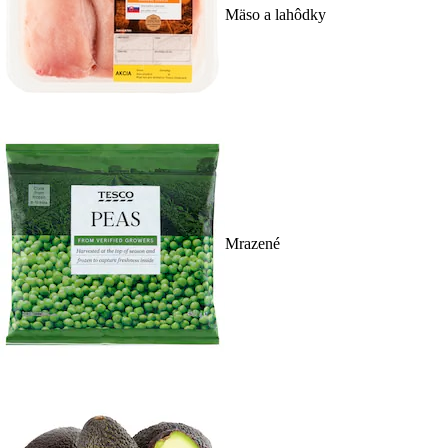
Mäso a lahôdky
Mrazené