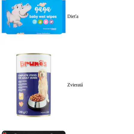
Dieťa
Zvieratá