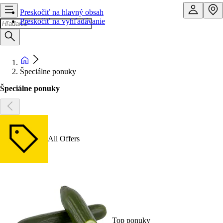
Preskočiť na hlavný obsah
Preskočiť na vyhľadávanie
Špeciálne ponuky
Špeciálne ponuky
All Offers
Top ponuky