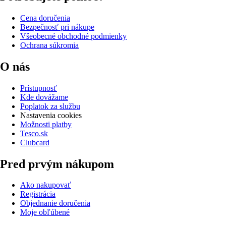
Cena doručenia
Bezpečnosť pri nákupe
Všeobecné obchodné podmienky
Ochrana súkromia
O nás
Prístupnosť
Kde dovážame
Poplatok za službu
Nastavenia cookies
Možnosti platby
Tesco.sk
Clubcard
Pred prvým nákupom
Ako nakupovať
Registrácia
Objednanie doručenia
Moje obľúbené