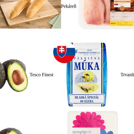
Pekáreň
Tesco Finest
Trvanl