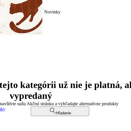
Novinky
jto kategórii už nie je platná, a
vypredaný
 navštívte našu Akčnú stránku a vyhľadajte alternatívne produkty
uky
Hľadanie