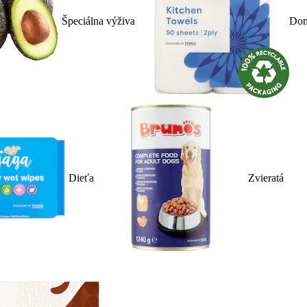
Špeciálna výživa
Dom
Dieťa
Zvieratá