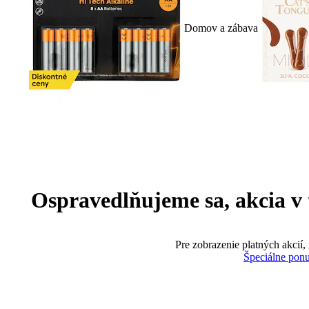
Domov a zábava
Ospravedlňujeme sa, akcia v te
Pre zobrazenie platných akcií,
Špeciálne pon