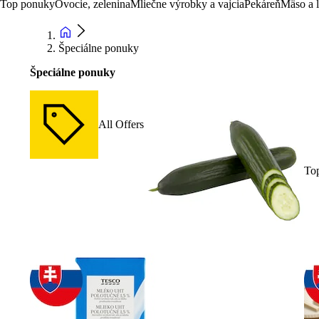
Top ponuky
Ovocie, zelenina
Mliečne výrobky a vajcia
Pekáreň
Mäso a 
Špeciálne ponuky
Špeciálne ponuky
All Offers
To