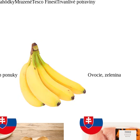
lahôdky
Mrazené
Tesco Finest
Trvanlivé potraviny
p ponuky
Ovocie, zelenina