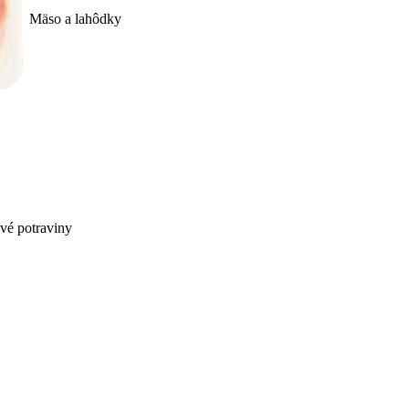
Mäso a lahôdky
ivé potraviny