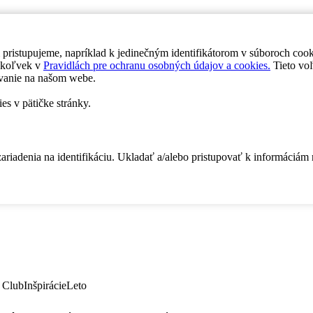
 pristupujeme, napríklad k jedinečným identifikátorom v súboroch coo
dykoľvek v
Pravidlách pre ochranu osobných údajov a cookies.
Tieto voľ
vanie na našom webe.
es v pätičke stránky.
zariadenia na identifikáciu. Ukladať a/alebo pristupovať k informáciám
 Club
Inšpirácie
Leto