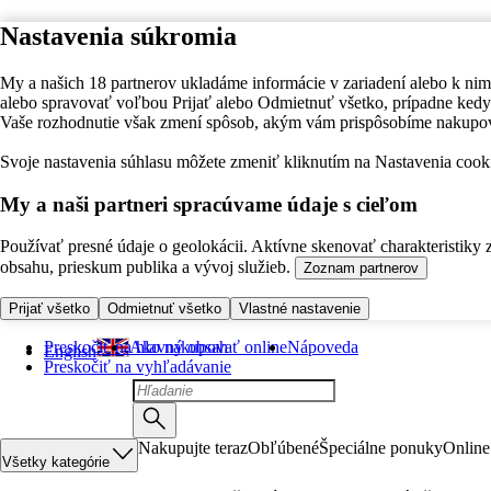
Nastavenia súkromia
My a našich 18 partnerov ukladáme informácie v zariadení alebo k nim
alebo spravovať voľbou Prijať alebo Odmietnuť všetko, prípadne ke
Vaše rozhodnutie však zmení spôsob, akým vám prispôsobíme nakupo
Svoje nastavenia súhlasu môžete zmeniť kliknutím na Nastavenia cooki
My a naši partneri spracúvame údaje s cieľom
Používať presné údaje o geolokácii. Aktívne skenovať charakteristiky 
obsahu, prieskum publika a vývoj služieb.
Zoznam partnerov
Prijať všetko
Odmietnuť všetko
Vlastné nastavenie
Preskočiť na hlavný obsah
Ako nakupovať online
Nápoveda
English
Preskočiť na vyhľadávanie
Nakupujte teraz
Obľúbené
Špeciálne ponuky
Online
Všetky kategórie