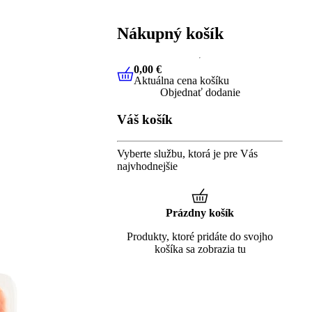
Nákupný košík
0,00 €
Aktuálna cena košíku
0,00 €
Aktuálna cena košíku
Objednať dodanie
Váš košík
Vyberte službu, ktorá je pre Vás
najvhodnejšie
Prázdny košík
Produkty, ktoré pridáte do svojho
košíka sa zobrazia tu