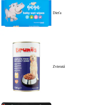
Dieťa
Zvieratá