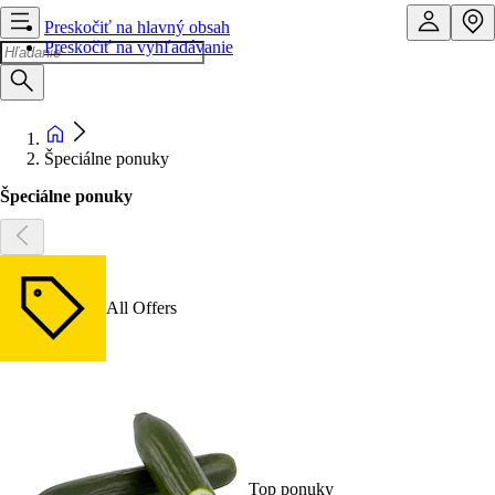
Preskočiť na hlavný obsah
Preskočiť na vyhľadávanie
Špeciálne ponuky
Špeciálne ponuky
All Offers
Top ponuky