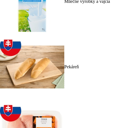
Mliečne výrobky a vajcia
Pekáreň