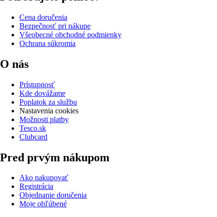
Cena doručenia
Bezpečnosť pri nákupe
Všeobecné obchodné podmienky
Ochrana súkromia
O nás
Prístupnosť
Kde dovážame
Poplatok za službu
Nastavenia cookies
Možnosti platby
Tesco.sk
Clubcard
Pred prvým nákupom
Ako nakupovať
Registrácia
Objednanie doručenia
Moje obľúbené