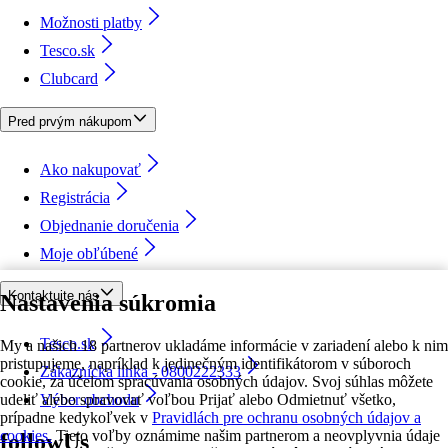
Možnosti platby
Tesco.sk
Clubcard
Pred prvým nákupom
Ako nakupovať
Registrácia
Objednanie doručenia
Moje obľúbené
Kontaktujte nás
Nastavenia súkromia
Tesco.sk
My a našich 18 partnerov ukladáme informácie v zariadení alebo k nim
pristupujeme, napríklad k jedinečným identifikátorom v súboroch
Zákaznícka linka - 0800222333
cookie, za účelom spracúvania osobných údajov. Svoj súhlas môžete
udeliť alebo spravovať voľbou Prijať alebo Odmietnuť všetko,
Výber obchodu
prípadne kedykoľvek v
Pravidlách pre ochranu osobných údajov a
cookies.
Tieto voľby oznámime našim partnerom a neovplyvnia údaje
followUs