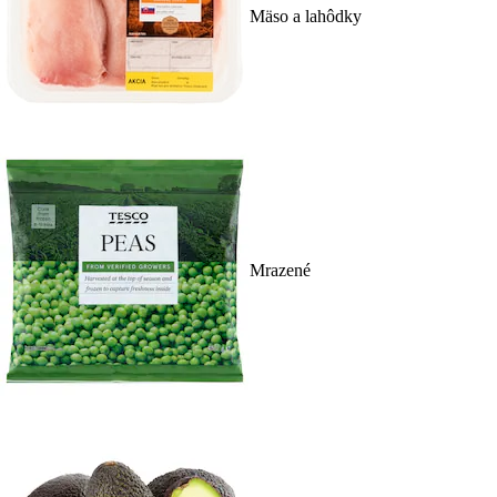
Mäso a lahôdky
Mrazené