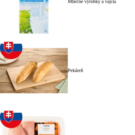
Mliečne výrobky a vajcia
Pekáreň