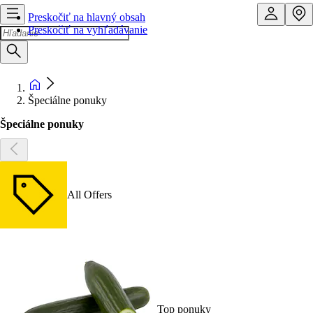
Preskočiť na hlavný obsah
Preskočiť na vyhľadávanie
Špeciálne ponuky
Špeciálne ponuky
All Offers
Top ponuky