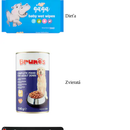
Dieťa
Zvieratá