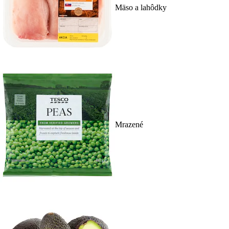
Mäso a lahôdky
Mrazené