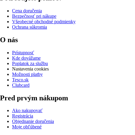
Cena doručenia
Bezpečnosť pri nákupe
Všeobecné obchodné podmienky
Ochrana súkromia
O nás
Prístupnosť
Kde dovážame
Poplatok za službu
Nastavenia cookies
Možnosti platby
Tesco.sk
Clubcard
Pred prvým nákupom
Ako nakupovať
Registrácia
Objednanie doručenia
Moje obľúbené