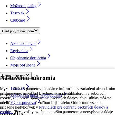
Možnosti platby
Tesco.sk
Clubcard
Pred prvým nákupom
Ako nakupovať
Registrácia
Objednanie doručenia
Moje obľúbené
Kontaktujte nás
Nastavenia súkromia
Tesco.sk
My a našich 18 partnerov ukladáme informácie v zariadení alebo k nim
pristupujeme, napríklad k jedinečným identifikátorom v súboroch
Zákaznícka linka - 0800222333
cookie, za účelom spracúvania osobných údajov. Svoj súhlas môžete
udeliť alebo spravovať voľbou Prijať alebo Odmietnuť všetko,
Výber obchodu
prípadne kedykoľvek v
Pravidlách pre ochranu osobných údajov a
cookies.
Tieto voľby oznámime našim partnerom a neovplyvnia údaje
followUs