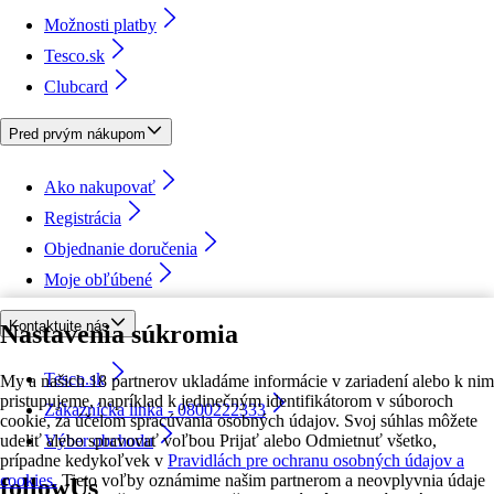
Možnosti platby
Tesco.sk
Clubcard
Pred prvým nákupom
Ako nakupovať
Registrácia
Objednanie doručenia
Moje obľúbené
Kontaktujte nás
Nastavenia súkromia
Tesco.sk
My a našich 18 partnerov ukladáme informácie v zariadení alebo k nim
pristupujeme, napríklad k jedinečným identifikátorom v súboroch
Zákaznícka linka - 0800222333
cookie, za účelom spracúvania osobných údajov. Svoj súhlas môžete
udeliť alebo spravovať voľbou Prijať alebo Odmietnuť všetko,
Výber obchodu
prípadne kedykoľvek v
Pravidlách pre ochranu osobných údajov a
cookies.
Tieto voľby oznámime našim partnerom a neovplyvnia údaje
followUs