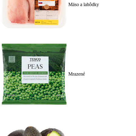
Mäso a lahôdky
Mrazené