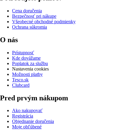
Cena doručenia
Bezpečnosť pri nákupe
Všeobecné obchodné podmienky
Ochrana súkromia
O nás
Prístupnosť
Kde dovážame
Poplatok za službu
Nastavenia cookies
Možnosti platby
Tesco.sk
Clubcard
Pred prvým nákupom
Ako nakupovať
Registrácia
Objednanie doručenia
Moje obľúbené