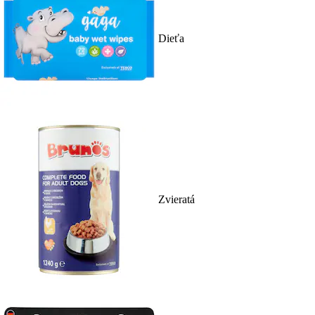
Dieťa
Zvieratá