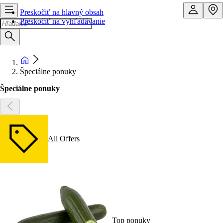
Preskočiť na hlavný obsah
Preskočiť na vyhľadávanie
Špeciálne ponuky
Špeciálne ponuky
All Offers
Top ponuky