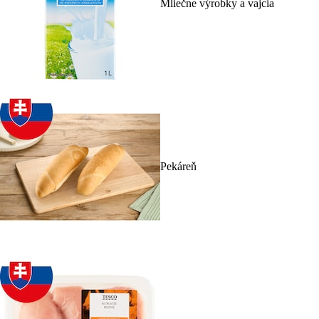
Mliečne výrobky a vajcia
Pekáreň