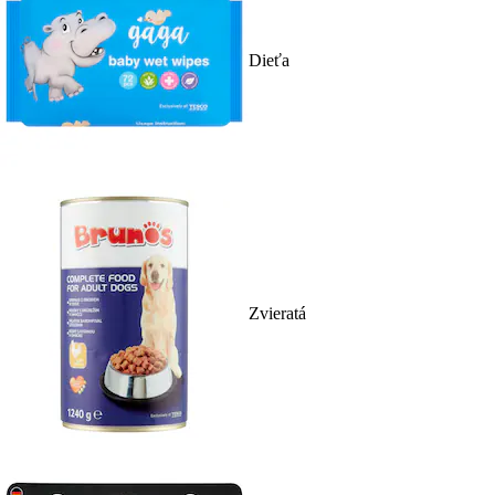
Dieťa
Zvieratá