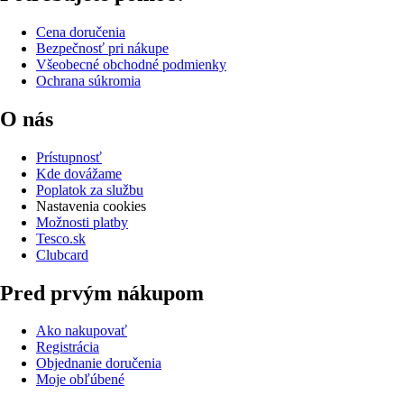
Cena doručenia
Bezpečnosť pri nákupe
Všeobecné obchodné podmienky
Ochrana súkromia
O nás
Prístupnosť
Kde dovážame
Poplatok za službu
Nastavenia cookies
Možnosti platby
Tesco.sk
Clubcard
Pred prvým nákupom
Ako nakupovať
Registrácia
Objednanie doručenia
Moje obľúbené