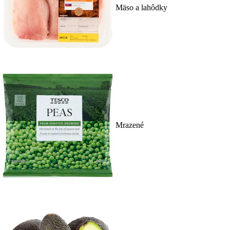
Mäso a lahôdky
Mrazené