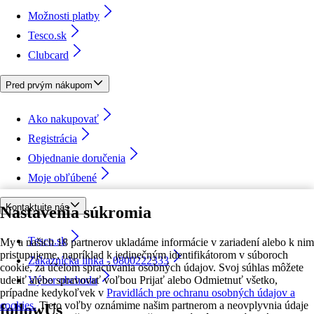
Možnosti platby
Tesco.sk
Clubcard
Pred prvým nákupom
Ako nakupovať
Registrácia
Objednanie doručenia
Moje obľúbené
Kontaktujte nás
Nastavenia súkromia
Tesco.sk
My a našich 18 partnerov ukladáme informácie v zariadení alebo k nim
pristupujeme, napríklad k jedinečným identifikátorom v súboroch
Zákaznícka linka - 0800222333
cookie, za účelom spracúvania osobných údajov. Svoj súhlas môžete
udeliť alebo spravovať voľbou Prijať alebo Odmietnuť všetko,
Výber obchodu
prípadne kedykoľvek v
Pravidlách pre ochranu osobných údajov a
cookies.
Tieto voľby oznámime našim partnerom a neovplyvnia údaje
followUs