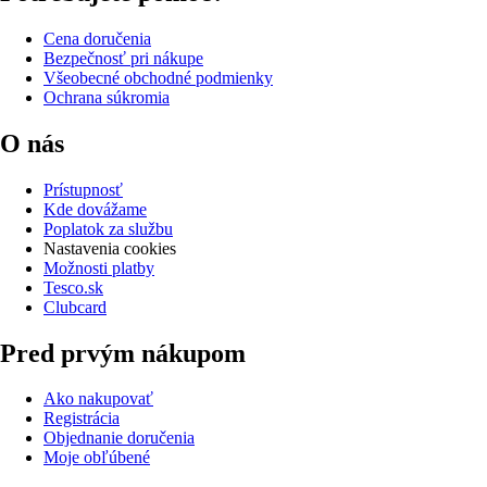
Cena doručenia
Bezpečnosť pri nákupe
Všeobecné obchodné podmienky
Ochrana súkromia
O nás
Prístupnosť
Kde dovážame
Poplatok za službu
Nastavenia cookies
Možnosti platby
Tesco.sk
Clubcard
Pred prvým nákupom
Ako nakupovať
Registrácia
Objednanie doručenia
Moje obľúbené