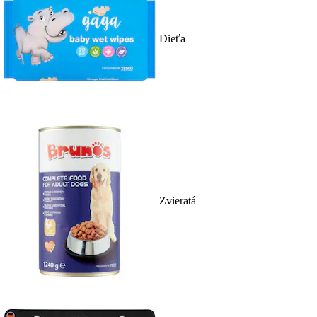
Dieťa
Zvieratá