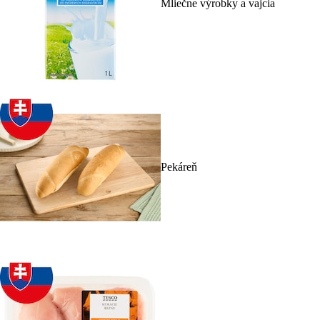
Mliečne výrobky a vajcia
Pekáreň