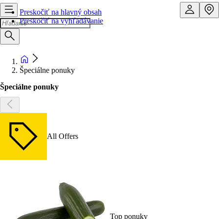
Preskočiť na hlavný obsah
Preskočiť na vyhľadávanie
Špeciálne ponuky
Špeciálne ponuky
All Offers
Top ponuky