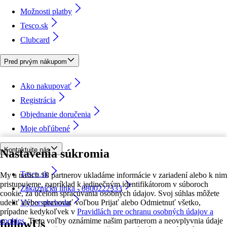
Možnosti platby
Tesco.sk
Clubcard
Pred prvým nákupom
Ako nakupovať
Registrácia
Objednanie doručenia
Moje obľúbené
Kontaktujte nás
Nastavenia súkromia
Tesco.sk
My a našich 18 partnerov ukladáme informácie v zariadení alebo k nim
pristupujeme, napríklad k jedinečným identifikátorom v súboroch
Zákaznícka linka - 0800222333
cookie, za účelom spracúvania osobných údajov. Svoj súhlas môžete
udeliť alebo spravovať voľbou Prijať alebo Odmietnuť všetko,
Výber obchodu
prípadne kedykoľvek v
Pravidlách pre ochranu osobných údajov a
cookies.
Tieto voľby oznámime našim partnerom a neovplyvnia údaje
followUs