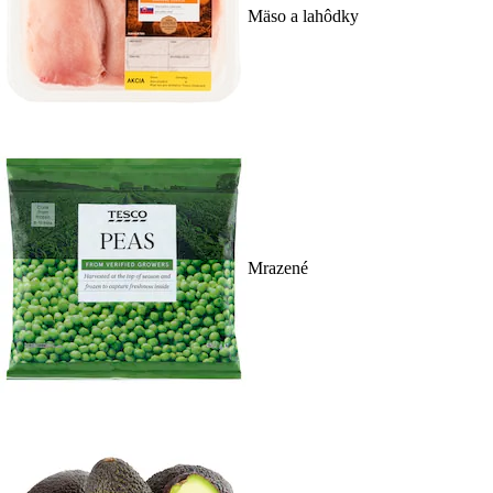
Mäso a lahôdky
Mrazené