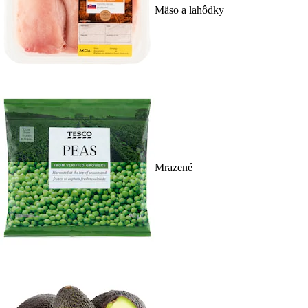
Mäso a lahôdky
Mrazené