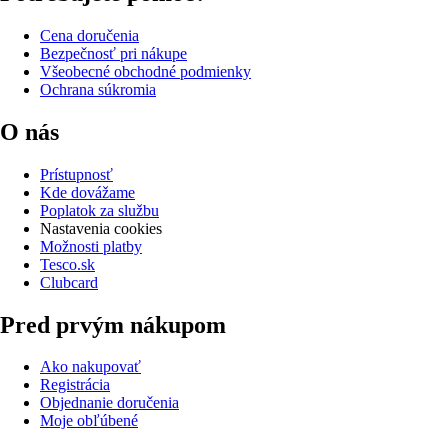
Cena doručenia
Bezpečnosť pri nákupe
Všeobecné obchodné podmienky
Ochrana súkromia
O nás
Prístupnosť
Kde dovážame
Poplatok za službu
Nastavenia cookies
Možnosti platby
Tesco.sk
Clubcard
Pred prvým nákupom
Ako nakupovať
Registrácia
Objednanie doručenia
Moje obľúbené