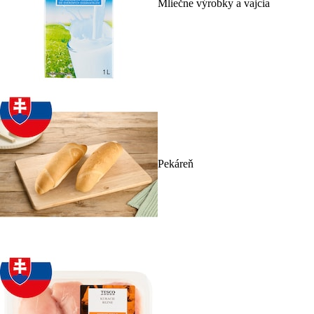
Mliečne výrobky a vajcia
Pekáreň