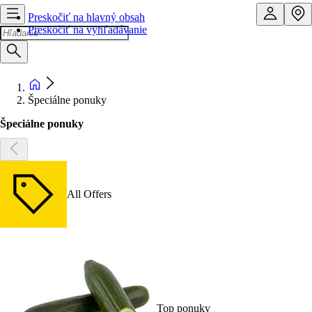
Preskočiť na hlavný obsah
Preskočiť na vyhľadávanie
Špeciálne ponuky
Špeciálne ponuky
All Offers
Top ponuky