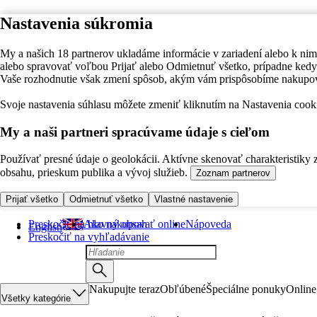
Nastavenia súkromia
My a našich 18 partnerov ukladáme informácie v zariadení alebo k nim
alebo spravovať voľbou Prijať alebo Odmietnuť všetko, prípadne ke
Vaše rozhodnutie však zmení spôsob, akým vám prispôsobíme nakupo
Svoje nastavenia súhlasu môžete zmeniť kliknutím na Nastavenia cooki
My a naši partneri spracúvame údaje s cieľom
Používať presné údaje o geolokácii. Aktívne skenovať charakteristiky 
obsahu, prieskum publika a vývoj služieb.
Zoznam partnerov
Prijať všetko
Odmietnuť všetko
Vlastné nastavenie
Preskočiť na hlavný obsah
Ako nakupovať online
Nápoveda
English
Preskočiť na vyhľadávanie
Nakupujte teraz
Obľúbené
Špeciálne ponuky
Online
Všetky kategórie