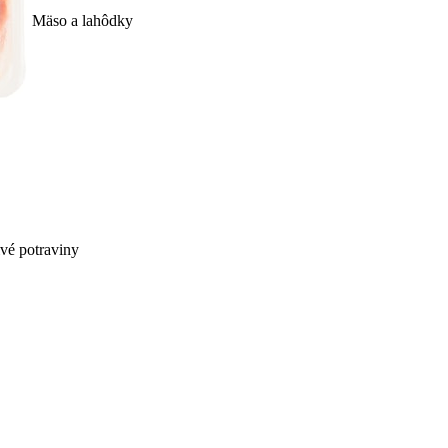
Mäso a lahôdky
ivé potraviny