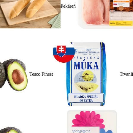
Pekáreň
Tesco Finest
Trvanl