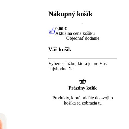
Nákupný košík
0,00 €
Aktuálna cena košíku
0,00 €
Aktuálna cena košíku
Objednať dodanie
Váš košík
Vyberte službu, ktorá je pre Vás
najvhodnejšie
Prázdny košík
Produkty, ktoré pridáte do svojho
košíka sa zobrazia tu