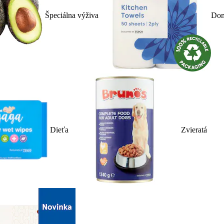
Špeciálna výživa
Dom
Dieťa
Zvieratá