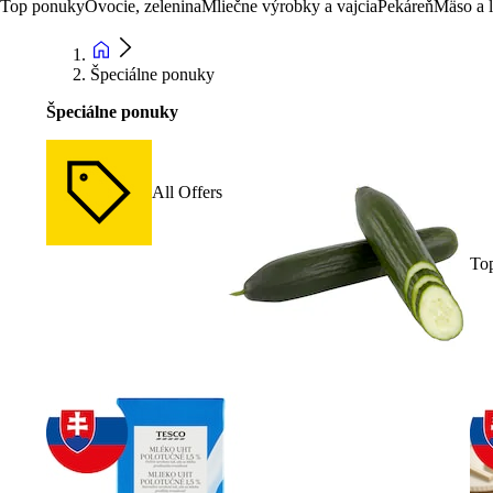
Top ponuky
Ovocie, zelenina
Mliečne výrobky a vajcia
Pekáreň
Mäso a 
Špeciálne ponuky
Špeciálne ponuky
All Offers
To