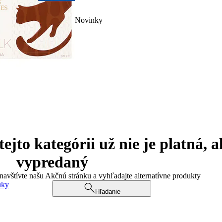
Novinky
jto kategórii už nie je platná, a
vypredaný
 navštívte našu Akčnú stránku a vyhľadajte alternatívne produkty
uky
Hľadanie