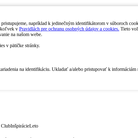
 pristupujeme, napríklad k jedinečným identifikátorom v súboroch coo
dykoľvek v
Pravidlách pre ochranu osobných údajov a cookies.
Tieto voľ
vanie na našom webe.
es v pätičke stránky.
zariadenia na identifikáciu. Ukladať a/alebo pristupovať k informáciám
 Club
Inšpirácie
Leto