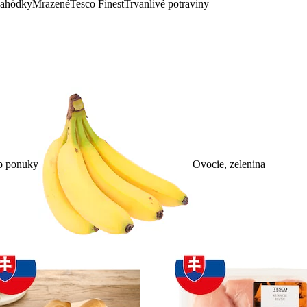
lahôdky
Mrazené
Tesco Finest
Trvanlivé potraviny
p ponuky
Ovocie, zelenina