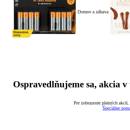
Domov a zábava
Ospravedlňujeme sa, akcia v te
Pre zobrazenie platných akcií,
Špeciálne pon