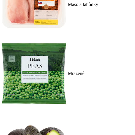
Mäso a lahôdky
Mrazené