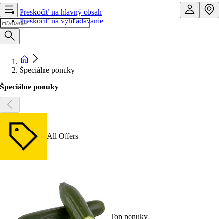
Preskočiť na hlavný obsah
Preskočiť na vyhľadávanie
Špeciálne ponuky
Špeciálne ponuky
All Offers
Top ponuky