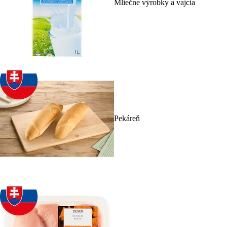
Mliečne výrobky a vajcia
Pekáreň