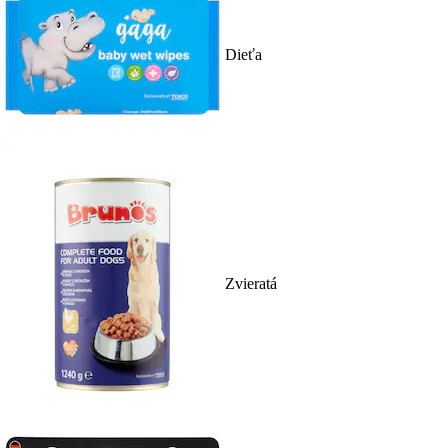
Dieťa
Zvieratá