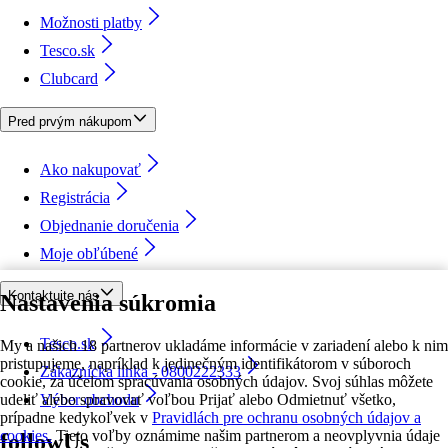
Možnosti platby
Tesco.sk
Clubcard
Pred prvým nákupom
Ako nakupovať
Registrácia
Objednanie doručenia
Moje obľúbené
Kontaktujte nás
Nastavenia súkromia
Tesco.sk
My a našich 18 partnerov ukladáme informácie v zariadení alebo k nim
pristupujeme, napríklad k jedinečným identifikátorom v súboroch
Zákaznícka linka - 0800222333
cookie, za účelom spracúvania osobných údajov. Svoj súhlas môžete
udeliť alebo spravovať voľbou Prijať alebo Odmietnuť všetko,
Výber obchodu
prípadne kedykoľvek v
Pravidlách pre ochranu osobných údajov a
cookies.
Tieto voľby oznámime našim partnerom a neovplyvnia údaje
followUs