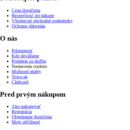
Cena doručenia
Bezpečnosť pri nákupe
Všeobecné obchodné podmienky
Ochrana súkromia
O nás
Prístupnosť
Kde dovážame
Poplatok za službu
Nastavenia cookies
Možnosti platby
Tesco.sk
Clubcard
Pred prvým nákupom
Ako nakupovať
Registrácia
Objednanie doručenia
Moje obľúbené