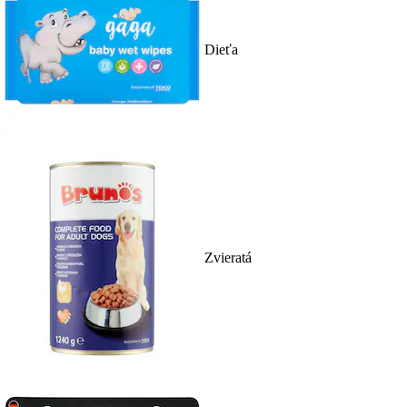
Dieťa
Zvieratá