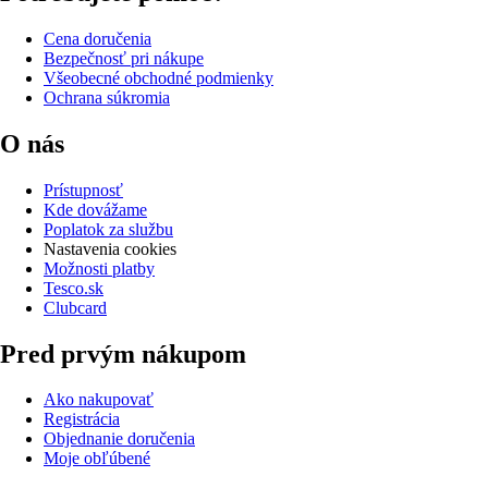
Cena doručenia
Bezpečnosť pri nákupe
Všeobecné obchodné podmienky
Ochrana súkromia
O nás
Prístupnosť
Kde dovážame
Poplatok za službu
Nastavenia cookies
Možnosti platby
Tesco.sk
Clubcard
Pred prvým nákupom
Ako nakupovať
Registrácia
Objednanie doručenia
Moje obľúbené