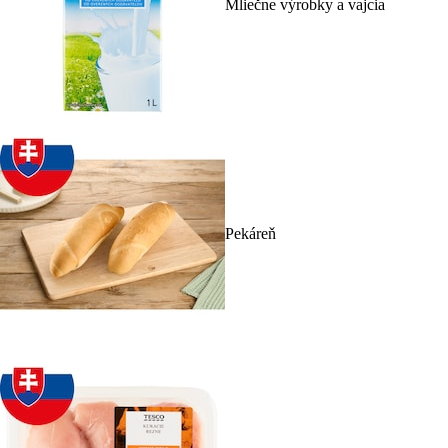
Mliečne výrobky a vajcia
Pekáreň