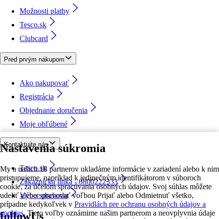
Možnosti platby
Tesco.sk
Clubcard
Pred prvým nákupom
Ako nakupovať
Registrácia
Objednanie doručenia
Moje obľúbené
Kontaktujte nás
Nastavenia súkromia
Tesco.sk
My a našich 18 partnerov ukladáme informácie v zariadení alebo k nim
pristupujeme, napríklad k jedinečným identifikátorom v súboroch
Zákaznícka linka - 0800222333
cookie, za účelom spracúvania osobných údajov. Svoj súhlas môžete
udeliť alebo spravovať voľbou Prijať alebo Odmietnuť všetko,
Výber obchodu
prípadne kedykoľvek v
Pravidlách pre ochranu osobných údajov a
cookies.
Tieto voľby oznámime našim partnerom a neovplyvnia údaje
followUs