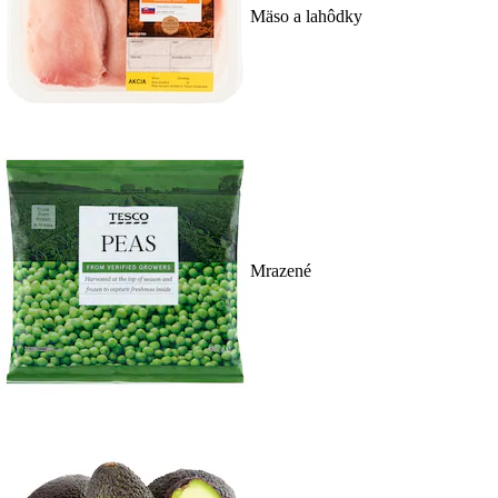
Mäso a lahôdky
Mrazené