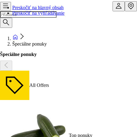
Preskočiť na hlavný obsah
Preskočiť na vyhľadávanie
Špeciálne ponuky
Špeciálne ponuky
All Offers
Top ponuky